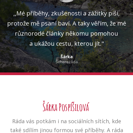
,,Mé příběhy, zkušenosti a zážitky píši,
protože mě psaní baví. A taky věřím, že mé
různorodé články někomu pomohou
a ukážou cestu, kterou jít."
Šárka
Šeherezáda
Šárka Pospíšilová
Ráda vás potkám i na sociálních sítích, kde
také sdílím jinou formou své příběhy. A ráda