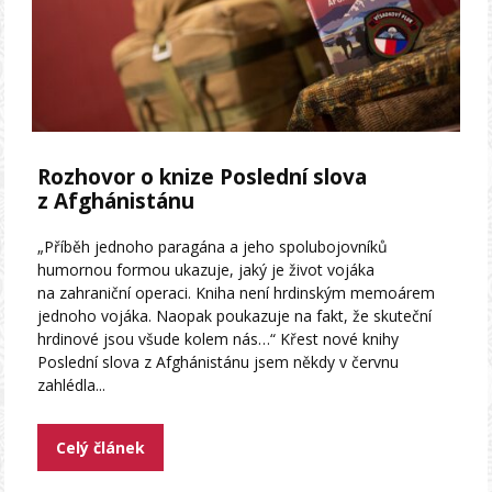
Rozhovor o knize Poslední slova
z Afghánistánu
„Příběh jednoho paragána a jeho spolubojovníků
humornou formou ukazuje, jaký je život vojáka
na zahraniční operaci. Kniha není hrdinským memoárem
jednoho vojáka. Naopak poukazuje na fakt, že skuteční
hrdinové jsou všude kolem nás…“ Křest nové knihy
Poslední slova z Afghánistánu jsem někdy v červnu
zahlédla...
Celý článek