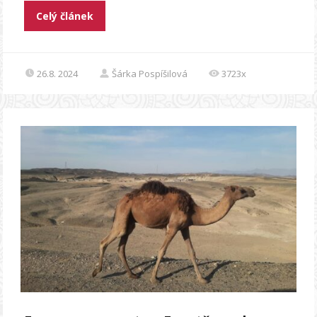
Celý článek
26.8. 2024
Šárka Pospíšilová
3723x