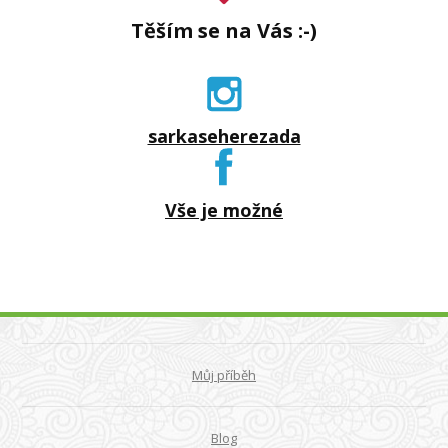
Těším se na Vás :-)
sarkaseherezada
Vše je možné
Můj příběh
Blog