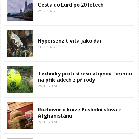
Cesta do Lurd po 20 letech
29.7.2025
Hypersenzitivita jako dar
10.3.2025
Techniky proti stresu vtipnou formou
na příkladech z přírody
29.10.2024
Rozhovor o knize Poslední slova z
Afghánistánu
24.10.2024