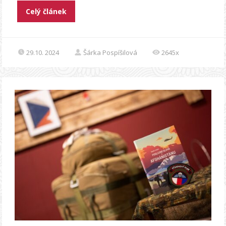
Celý článek
29.10. 2024
Šárka Pospíšilová
2645x