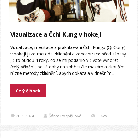
Vizualizace a Čchi Kung v hokeji
Vizualizace, meditace a praktikování Čchi Kungu (Qi Gong)
v hokeji jako metoda zklidnění a koncentrace před zápasy
Již to budou 4 roky, co se mi podařilo v životě vyhořet
(celý příběh), od té doby na sobě stále makám a zkouším
různé metody zklidnění, abych dokázala v dnešním...
Celý článek
28.2. 2024
Šárka Pospíšilová
3362x