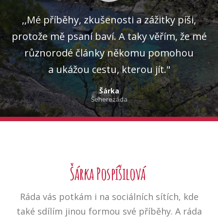
,,Mé příběhy, zkušenosti a zážitky píši,
protože mě psaní baví. A taky věřím, že mé
různorodé články někomu pomohou
a ukážou cestu, kterou jít."
Šárka
Šeherezáda
Šárka Pospíšilová
Ráda vás potkám i na sociálních sítích, kde
také sdílím jinou formou své příběhy. A ráda