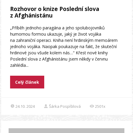
Rozhovor o knize Poslední slova
z Afghánistánu
„Příběh jednoho paragána a jeho spolubojovníků
humornou formou ukazuje, jaký je život vojáka
na zahraniční operaci. Kniha není hrdinským memoárem
jednoho vojáka. Naopak poukazuje na fakt, že skuteční
hrdinové jsou všude kolem nás…“ Křest nové knihy
Poslední slova z Afghánistánu jsem někdy v červnu
zahlédla...
Celý článek
24.10. 2024
Šárka Pospíšilová
2501x