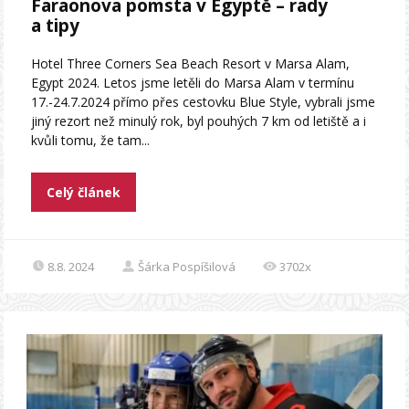
Faraonova pomsta v Egyptě – rady
a tipy
Hotel Three Corners Sea Beach Resort v Marsa Alam,
Egypt 2024. Letos jsme letěli do Marsa Alam v termínu
17.-24.7.2024 přímo přes cestovku Blue Style, vybrali jsme
jiný rezort než minulý rok, byl pouhých 7 km od letiště a i
kvůli tomu, že tam...
Celý článek
8.8. 2024
Šárka Pospíšilová
3702x