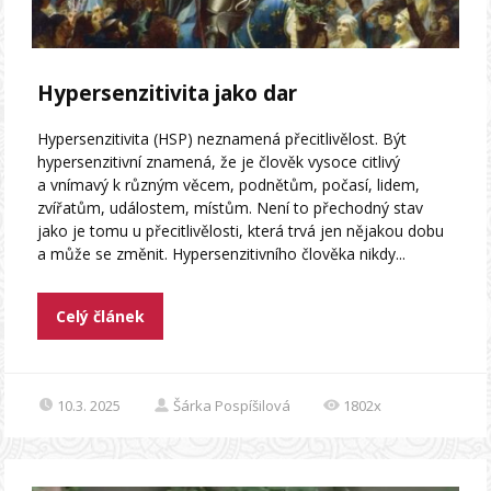
Hypersenzitivita jako dar
Hypersenzitivita (HSP) neznamená přecitlivělost. Být
hypersenzitivní znamená, že je člověk vysoce citlivý
a vnímavý k různým věcem, podnětům, počasí, lidem,
zvířatům, událostem, místům. Není to přechodný stav
jako je tomu u přecitlivělosti, která trvá jen nějakou dobu
a může se změnit. Hypersenzitivního člověka nikdy...
Celý článek
10.3. 2025
Šárka Pospíšilová
1802x