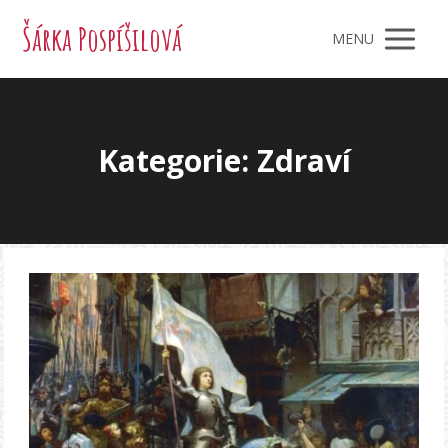
Šárka Pospíšilová
MENU
Kategorie: Zdraví