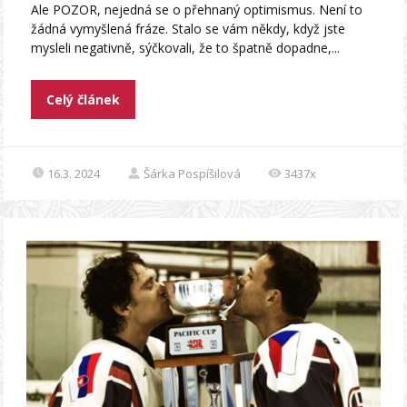
Ale POZOR, nejedná se o přehnaný optimismus. Není to
žádná vymyšlená fráze. Stalo se vám někdy, když jste
mysleli negativně, sýčkovali, že to špatně dopadne,...
Celý článek
16.3. 2024
Šárka Pospíšilová
3437x