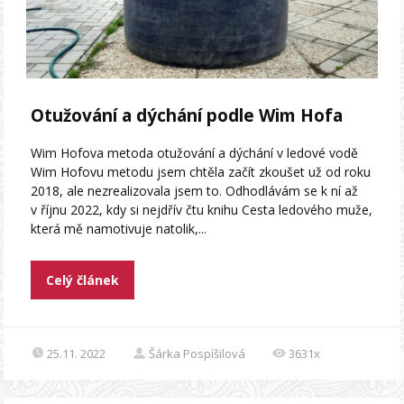
Otužování a dýchání podle Wim Hofa
Wim Hofova metoda otužování a dýchání v ledové vodě
Wim Hofovu metodu jsem chtěla začít zkoušet už od roku
2018, ale nezrealizovala jsem to. Odhodlávám se k ní až
v říjnu 2022, kdy si nejdřív čtu knihu Cesta ledového muže,
která mě namotivuje natolik,...
Celý článek
25.11. 2022
Šárka Pospíšilová
3631x