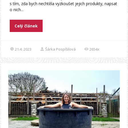
s tím, zda bych nechtěla vyzkoušet jejich produkty, napsat
o nich...
Celý článek
21.4. 2023
Šárka Pospíšilová
2654x