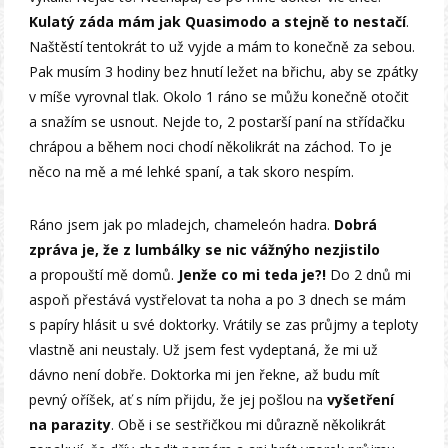
Kulatý záda mám jak Quasimodo a stejně to nestačí
.
Naštěstí tentokrát to už vyjde a mám to konečně za sebou.
Pak musím 3 hodiny bez hnutí ležet na břichu, aby se zpátky
v míše vyrovnal tlak. Okolo 1 ráno se můžu konečně otočit
a snažím se usnout. Nejde to, 2 postarší paní na střídačku
chrápou a během noci chodí několikrát na záchod. To je
něco na mě a mé lehké spaní, a tak skoro nespím.
Ráno jsem jak po mladejch, chameleón hadra.
Dobrá
zpráva je, že z lumbálky se nic vážnýho nezjistilo
a propouští mě domů.
Jenže co mi teda je?!
Do 2 dnů mi
aspoň přestává vystřelovat ta noha a po 3 dnech se mám
s papíry hlásit u své doktorky. Vrátily se zas průjmy a teploty
vlastně ani neustaly. Už jsem fest vydeptaná, že mi už
dávno není dobře. Doktorka mi jen řekne, až budu mít
pevný oříšek, ať s ním přijdu, že jej pošlou na
vyšetření
na parazity
. Obě i se sestřičkou mi důrazně několikrát