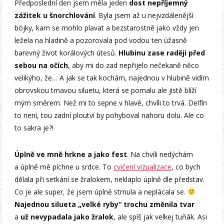
Předposlední den jsem měla jeden
dost nepříjemný
zážitek u šnorchlování
. Byla jsem až u nejvzdálenější
bójky, kam se mohlo plavat a bezstarostně jako vždy jen
ležela na hladině a pozorovala pod vodou ten úžasně
barevný život korálových útesů.
Hlubinu zase raději před
sebou na očích
, aby mi do zad nepřijelo nečekaně něco
velikýho, že… A jak se tak kochám, najednou v hlubině vidím
obrovskou tmavou siluetu, která se pomalu ale jistě blíží
mým směrem. Než mi to sepne v hlavě, chvíli to trvá. Delfín
to není, tou zadní ploutví by pohyboval nahoru dolu. Ale co
to sakra je?!
Úplně ve mně hrkne a jako fest
. Na chvíli nedýchám
a úplně mě píchne u srdce. To
cvičení vizualizace
, co bych
dělala při setkání se žralokem, neklaplo úplně dle představ.
Co je ale super, že jsem úplně strnula a neplácala se.
Najednou silueta „velké ryby“ trochu změnila tvar
a
už nevypadala jako žralok
, ale spíš jak velkej tuňák. Asi