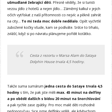
ušmudlané žebrající děti
. Přesně věděly, že si turisti
vezou jídlo z hotelů a nejen jídlo… Záměrný kalkul v jejich
očích vytřískat z naší přítomnosti co nejvíc a pěkně zahrát
na city…
To mi teda moc dobře nedělalo
. Opět vychrtlé
zubožené kočky všude, kam se podíváte. Srdce to trhalo,
zvlášť, když si po návratu plánujeme pořídit koťátko.
Cesta z rezortu v Marsa Alam do Sataya
Dolphin House trvala 4,5 hodiny.
Takže suma sumárum
jedna cesta do Sataye trvala 4,5
hodiny
s tím, že pak jste měli
max. 45 minut na delfíny
a po obědě dalších s bídou 20 minut na šnorchlování
a pak rychle zase zpátky. Pro moc malé děti rozhodně
nedoporučuju. Sice jsme delfínky viděli, ale kdybychom