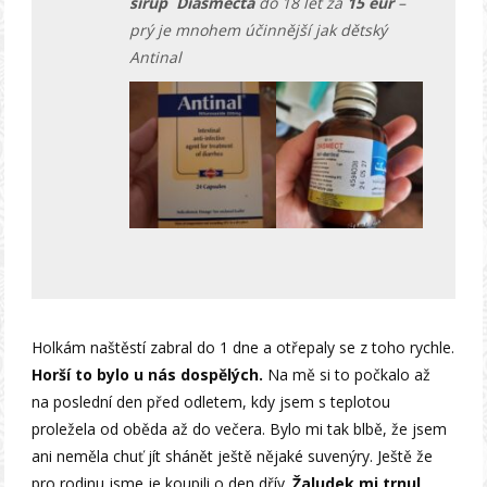
sirup Diasmecta
do 18 let za
15 eur
–
prý je mnohem účinnější jak dětský
Antinal
Holkám naštěstí zabral do 1 dne a otřepaly se z toho rychle.
Horší to bylo u nás dospělých.
Na mě si to počkalo až
na poslední den před odletem, kdy jsem s teplotou
proležela od oběda až do večera. Bylo mi tak blbě, že jsem
ani neměla chuť jít shánět ještě nějaké suvenýry. Ještě že
pro rodinu jsme je koupili o den dřív.
Žaludek mi trnul,