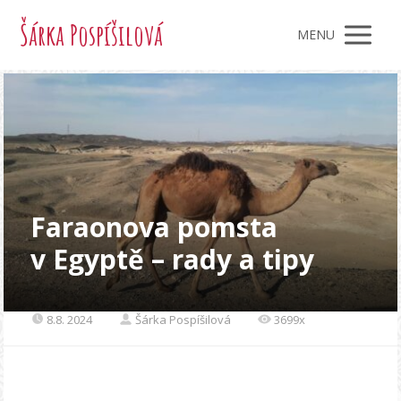
Šárka Pospíšilová
MENU
Faraonova pomsta
v Egyptě – rady a tipy
8.8. 2024
Šárka Pospíšilová
3699x