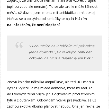
zopakují, že dřív chodit nemám a ani brát vzorek průjmu
(úplnou vodu ale nemám). To se ale takhle může táhnout
měsíc, už dávno jsem mohla mít antibiotika a mít pokoj!
Naštvu se a po týdnu od lumbálky se
opět hlásím
na infekčním, že není zlepšení
.
V Bohunicích na infekčním mi pak řekne
jedna doktorka: „Do takových zemí bez
očkování na tyfus a žloutenky ani krok.“
Znovu kolečko několika ampulí krve, ale teď už i moči a i
výtěru. Vyšetřuje mě mladá doktorka, která mi radí, že
do takových zemí příště jen s očkováním proti střevnímu
tyfu a žloutenkám. Odpovídám vcelku přesvědčivě, že už
žádnou exotiku dlouho plánovat nebudu. Ona jen řekne, že