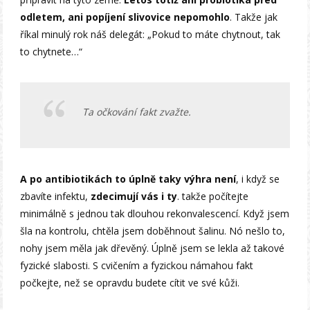
odletem, ani popíjení slivovice nepomohlo
. Takže jak
říkal minulý rok náš delegát: „Pokud to máte chytnout, tak
to chytnete…“
Ta očkování fakt zvažte.
A po antibiotikách to úplně taky výhra není
, i když se
zbavíte infektu,
zdecimují vás i ty
. takže počítejte
minimálně s jednou tak dlouhou rekonvalescencí. Když jsem
šla na kontrolu, chtěla jsem doběhnout šalinu. Nó nešlo to,
nohy jsem měla jak dřevěný. Úplně jsem se lekla až takové
fyzické slabosti. S cvičením a fyzickou námahou fakt
počkejte, než se opravdu budete cítit ve své kůži.