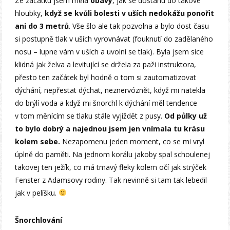
Ze začátku jsem měla
obavy
, jak se dostanu do takové
hloubky,
když se kvůli bolesti v uších nedokážu ponořit
ani do 3 metrů
. Vše šlo ale tak pozvolna a bylo dost času
si postupně tlak v uších vyrovnávat (fouknutí do zadělaného
nosu – lupne vám v uších a uvolní se tlak). Byla jsem sice
klidná jak želva a levitující se držela za paži instruktora,
přesto ten začátek byl hodně o tom si zautomatizovat
dýchání, nepřestat dýchat, neznervóznět, když mi natekla
do brýlí voda a když mi šnorchl k dýchání měl tendence
v tom měnícím se tlaku stále vyjíždět z pusy.
Od půlky už
to bylo dobrý a najednou jsem jen vnímala tu krásu
kolem sebe.
Nezapomenu jeden moment, co se mi vryl
úplně do paměti. Na jednom korálu jakoby spal schoulenej
takovej ten ježík, co má tmavý fleky kolem očí jak strýček
Fenster z Adamsovy rodiny. Tak nevinně si tam tak lebedil
jak v pelíšku.
Šnorchlování