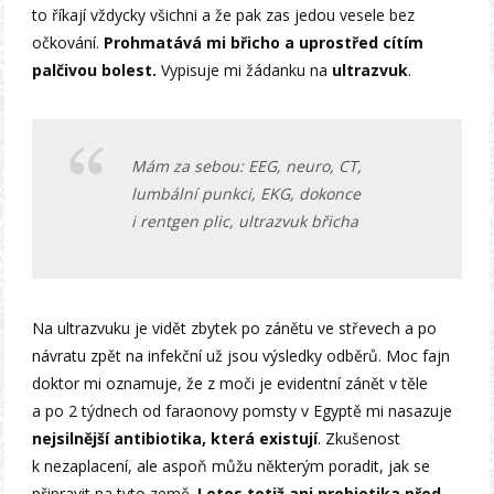
to říkají vždycky všichni a že pak zas jedou vesele bez
očkování.
Prohmatává mi břicho a uprostřed cítím
palčivou bolest.
Vypisuje mi žádanku na
ultrazvuk
.
Mám za sebou: EEG, neuro, CT,
lumbální punkci, EKG, dokonce
i rentgen plic, ultrazvuk břicha
Na ultrazvuku je vidět zbytek po zánětu ve střevech a po
návratu zpět na infekční už jsou výsledky odběrů. Moc fajn
doktor mi oznamuje, že z moči je evidentní zánět v těle
a po 2 týdnech od faraonovy pomsty v Egyptě mi nasazuje
nejsilnější antibiotika, která existují
. Zkušenost
k nezaplacení, ale aspoň můžu některým poradit, jak se
připravit na tyto země.
Letos totiž ani probiotika před