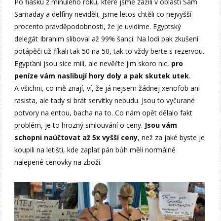
Po fiasku z minulého roku, které jsme zažili v oblasti Sam
Samaday a delfíny neviděli, jsme letos chtěli co nejvyšší
procento pravděpodobnosti, že je uvidíme. Egyptský
delegát Ibrahim sliboval až 99% šanci. Na lodi pak zkušení
potápěči už říkali tak 50 na 50, tak to vždy berte s rezervou.
Egypťani jsou sice milí, ale nevěřte jim skoro nic,
pro
peníze vám naslibují hory doly a pak skutek utek
.
A všichni, co mě znají, ví, že já nejsem žádnej xenofob ani
rasista, ale tady si brát servítky nebudu. Jsou to vyčurané
potvory na entou, bacha na to. Co nám opět dělalo fakt
problém, je to hrozný smlouvání o ceny.
Jsou vám
schopni naúčtovat až 5x vyšší ceny
, než za jaké byste je
koupili na letišti, kde zaplať pán bůh měli normálně
nalepené cenovky na zboží.