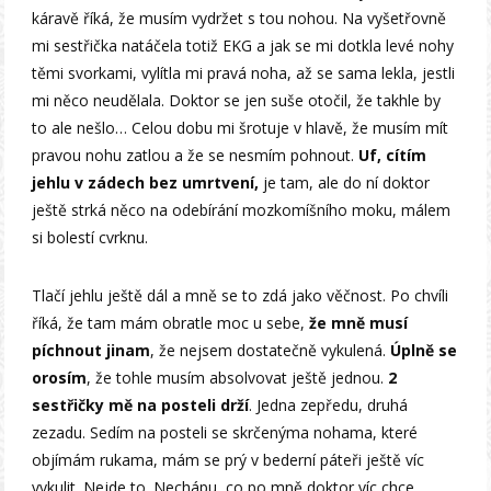
káravě říká, že musím vydržet s tou nohou. Na vyšetřovně
mi sestřička natáčela totiž EKG a jak se mi dotkla levé nohy
těmi svorkami, vylítla mi pravá noha, až se sama lekla, jestli
mi něco neudělala. Doktor se jen suše otočil, že takhle by
to ale nešlo… Celou dobu mi šrotuje v hlavě, že musím mít
pravou nohu zatlou a že se nesmím pohnout.
Uf, cítím
jehlu v zádech bez umrtvení,
je tam, ale do ní doktor
ještě strká něco na odebírání mozkomíšního moku, málem
si bolestí cvrknu.
Tlačí jehlu ještě dál a mně se to zdá jako věčnost. Po chvíli
říká, že tam mám obratle moc u sebe,
že mně musí
píchnout jinam
, že nejsem dostatečně vykulená.
Úplně se
orosím
, že tohle musím absolvovat ještě jednou.
2
sestřičky mě na posteli drží
. Jedna zepředu, druhá
zezadu. Sedím na posteli se skrčenýma nohama, které
objímám rukama, mám se prý v bederní páteři ještě víc
vykulit. Nejde to. Nechápu, co po mně doktor víc chce.