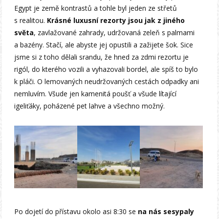
Egypt je země kontrastů a tohle byl jeden ze střetů
s realitou.
Krásné luxusní rezorty jsou jak z jiného
světa
, zavlažované zahrady, udržovaná zeleň s palmami
a bazény. Stačí, ale abyste jej opustili a zažijete šok. Sice
jsme si z toho dělali srandu, že hned za zdmi rezortu je
rigól, do kterého vozili a vyhazovali bordel, ale spíš to bylo
k pláči. O lemovaných neudržovaných cestách odpadky ani
nemluvím. Všude jen kamenitá poušť a všude lítající
igeliťáky, poházené pet lahve a všechno možný.
Po dojetí do přístavu okolo asi 8:30 se
na nás sesypaly