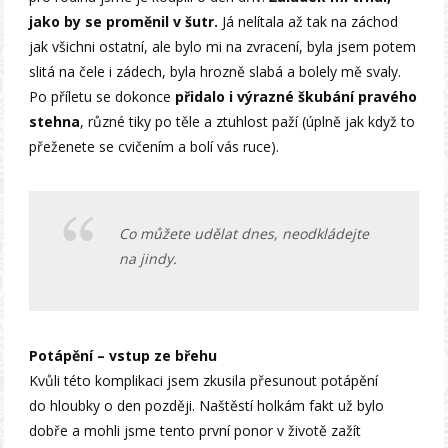
jako by se proměnil v šutr.
Já nelítala až tak na záchod
jak všichni ostatní, ale bylo mi na zvracení, byla jsem potem
slitá na čele i zádech, byla hrozně slabá a bolely mě svaly.
Po příletu se dokonce
přidalo i výrazné škubání pravého
stehna
, různé tiky po těle a ztuhlost paží (úplně jak když to
přeženete se cvičením a bolí vás ruce).
Co můžete udělat dnes, neodkládejte
na jindy.
Potápění – vstup ze břehu
Kvůli této komplikaci jsem zkusila přesunout potápění
do hloubky o den později. Naštěstí holkám fakt už bylo
dobře a mohli jsme tento první ponor v životě zažít