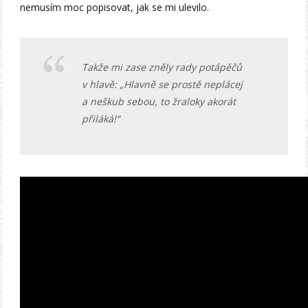
nemusím moc popisovat, jak se mi ulevilo.
Takže mi zase zněly rady potápěčů
v hlavě: „Hlavně se prostě neplácej
a neškub sebou, to žraloky akorát
přiláká!“