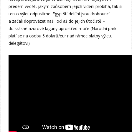
předem věděli, jakým způsobem jejich vidění probíhá, tak si
tento výlet odpustíme. Egyptští delfíni jsou drobouncí
a začali doprovázet naši loď až do jejich útočiště –
do krásné azurové laguny uprostřed moře (Národní park –
platí se na osobu 5 dolarů/eur nad rámec platby výletu
delegátovi).