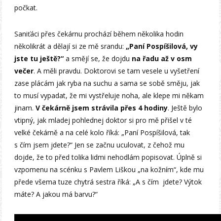
počkat.
Saniťáci přes čekárnu prochází během několika hodin
několikrát a dělají si ze mě srandu:
„Paní Pospíšilová, vy
jste tu ještě?“
a smějí se, že dojdu
na řadu až v osm
večer
. A měli pravdu. Doktorovi se tam vesele u vyšetření
zase plácám jak ryba na suchu a sama se sobě směju, jak
to musí vypadat, že mi vystřeluje noha, ale klepe mi někam
jinam.
V čekárně jsem strávila přes 4 hodiny
. Ještě bylo
vtipný, jak mladej pohlednej doktor si pro mě přišel v té
velké čekárně a na celé kolo říká: „Paní Pospíšilová, tak
s čím jsem jdete?“ Jen se začnu uculovat, z čehož mu
dojde, že to před tolika lidmi nehodlám popisovat. Úplně si
vzpomenu na scénku s Pavlem Liškou „na kožním“, kde mu
přede všema tuze chytrá sestra říká: „A s čím jdete? Výtok
máte? A jakou má barvu?“