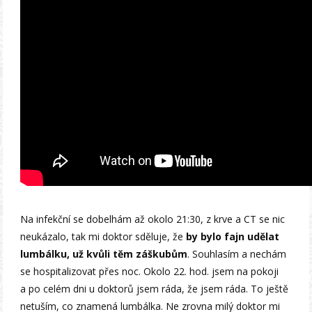
Na infekční se dobelhám až okolo 21:30, z krve a CT se nic
neukázalo, tak mi doktor sděluje, že
by bylo fajn udělat
lumbálku, už kvůli těm záškubům
. Souhlasím a nechám
se hospitalizovat přes noc. Okolo 22. hod. jsem na pokoji
a po celém dni u doktorů jsem ráda, že jsem ráda. To ještě
netuším, co znamená lumbálka. Ne zrovna milý doktor mi