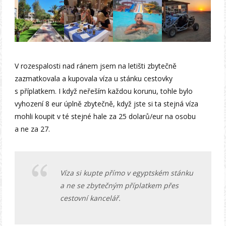
V rozespalosti nad ránem jsem na letišti zbytečně
zazmatkovala a kupovala víza u stánku cestovky
s příplatkem. I když neřeším každou korunu, tohle bylo
vyhození 8 eur úplně zbytečně, když jste si ta stejná víza
mohli koupit v té stejné hale za 25 dolarů/eur na osobu
a ne za 27.
Víza si kupte přímo v egyptském stánku
a ne se zbytečným příplatkem přes
cestovní kancelář.