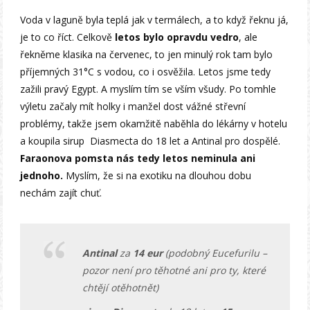
Voda v laguně byla teplá jak v termálech, a to když řeknu já,
je to co říct. Celkově
letos bylo opravdu vedro
, ale
řekněme klasika na červenec, to jen minulý rok tam bylo
příjemných 31°C s vodou, co i osvěžila. Letos jsme tedy
zažili pravý Egypt. A myslím tím se vším všudy. Po tomhle
výletu začaly mít holky i manžel dost vážné střevní
problémy, takže jsem okamžitě naběhla do lékárny v hotelu
a koupila sirup Diasmecta do 18 let a Antinal pro dospělé.
Faraonova pomsta nás tedy letos neminula ani
jednoho.
Myslím, že si na exotiku na dlouhou dobu
nechám zajít chuť.
Antinal
za
14 eur
(podobný Eucefurilu –
pozor není pro těhotné ani pro ty, které
chtějí otěhotnět)