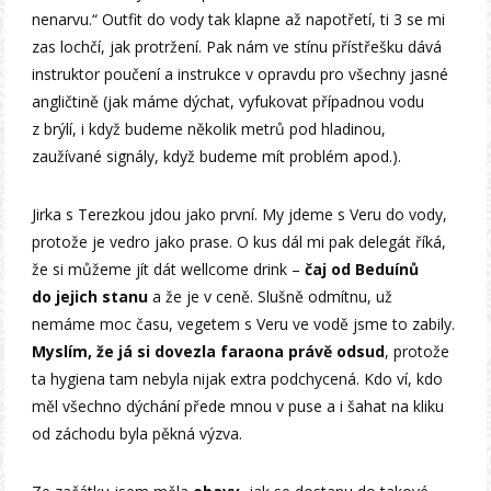
nenarvu.“ Outfit do vody tak klapne až napotřetí, ti 3 se mi
zas lochčí, jak protržení. Pak nám ve stínu přístřešku dává
instruktor poučení a instrukce v opravdu pro všechny jasné
angličtině (jak máme dýchat, vyfukovat případnou vodu
z brýlí, i když budeme několik metrů pod hladinou,
zaužívané signály, když budeme mít problém apod.).
Jirka s Terezkou jdou jako první. My jdeme s Veru do vody,
protože je vedro jako prase. O kus dál mi pak delegát říká,
že si můžeme jít dát wellcome drink –
čaj od Beduínů
do jejich stanu
a že je v ceně. Slušně odmítnu, už
nemáme moc času, vegetem s Veru ve vodě jsme to zabily.
Myslím, že já si dovezla faraona právě odsud
, protože
ta hygiena tam nebyla nijak extra podchycená. Kdo ví, kdo
měl všechno dýchání přede mnou v puse a i šahat na kliku
od záchodu byla pěkná výzva.