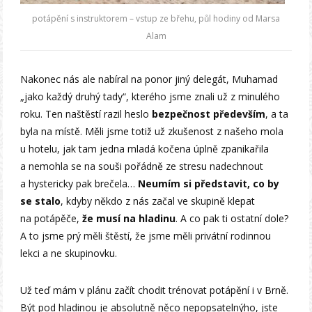
potápění s instruktorem – vstup ze břehu, půl hodiny od Marsa
Alam
Nakonec nás ale nabíral na ponor jiný delegát, Muhamad
„jako každý druhý tady“, kterého jsme znali už z minulého
roku. Ten naštěstí razil heslo
bezpečnost především
, a ta
byla na místě. Měli jsme totiž už zkušenost z našeho mola
u hotelu, jak tam jedna mladá kočena úplně zpanikařila
a nemohla se na souši pořádně ze stresu nadechnout
a hystericky pak brečela…
Neumím si představit, co by
se stalo
, kdyby někdo z nás začal ve skupině klepat
na potápěče,
že musí na hladinu
. A co pak ti ostatní dole?
A to jsme prý měli štěstí, že jsme měli privátní rodinnou
lekci a ne skupinovku.
Už teď mám v plánu začít chodit trénovat potápění i v Brně.
Být pod hladinou je absolutně něco nepopsatelnýho, jste