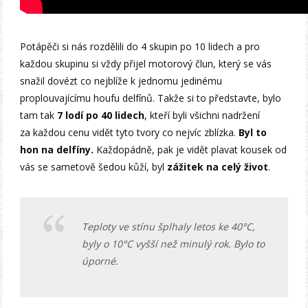
Potápěči si nás rozdělili do 4 skupin po 10 lidech a pro
každou skupinu si vždy přijel motorový člun, který se vás
snažil dovézt co nejblíže k jednomu jedinému
proplouvajícímu houfu delfínů. Takže si to představte, bylo
tam tak
7 lodí po 40 lidech
, kteří byli všichni nadržení
za každou cenu vidět tyto tvory co nejvíc zblízka.
Byl to
hon na delfíny.
Každopádně, pak je vidět plavat kousek od
vás se sametově šedou kůží, byl
zážitek na celý život
.
Teploty ve stínu šplhaly letos ke 40°C,
byly o 10°C vyšší než minulý rok. Bylo to
úporné.