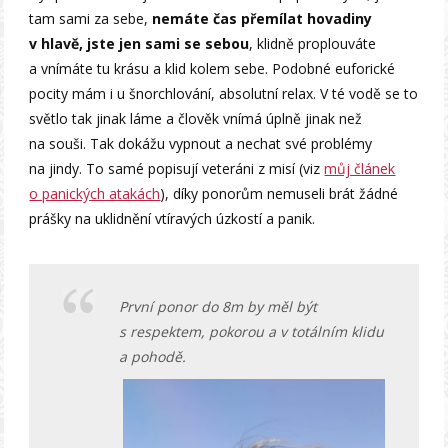
tam sami za sebe,
nemáte čas přemílat hovadiny
v hlavě, jste jen sami se sebou
, klidně proplouváte
a vnímáte tu krásu a klid kolem sebe. Podobné euforické
pocity mám i u šnorchlování, absolutní relax. V té vodě se to
světlo tak jinak láme a člověk vnímá úplně jinak než
na souši. Tak dokážu vypnout a nechat své problémy
na jindy. To samé popisují veteráni z misí (viz
můj článek
o panických atakách
), díky ponorům nemuseli brát žádné
prášky na uklidnění vtíravých úzkostí a panik.
První ponor do 8m by měl být
s respektem, pokorou a v totálním klidu
a pohodě.