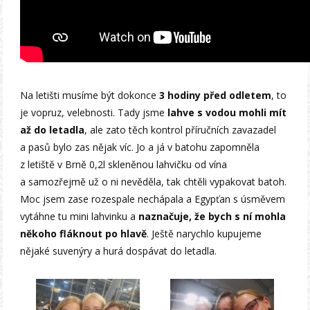
Na letišti musíme být dokonce
3 hodiny před odletem
, to
je vopruz, velebnosti. Tady jsme
lahve s vodou mohli mít
až do letadla
, ale zato těch kontrol příručních zavazadel
a pasů bylo zas nějak víc. Jo a já v batohu zapomněla
z letiště v Brně 0,2l skleněnou lahvičku od vína
a samozřejmě už o ni nevěděla, tak chtěli vypakovat batoh.
Moc jsem zase rozespale nechápala a Egypťan s úsměvem
vytáhne tu mini lahvinku a
naznačuje, že bych s ní mohla
někoho fláknout po hlavě
. Ještě narychlo kupujeme
nějaké suvenýry a hurá dospávat do letadla.