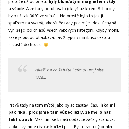
protože už od příletu
byly blonďatým magnetem vždy
a všude
. A že tady přituhovalo (i když už kolem 8. hodiny
bylo už tak 30°C ve stínu)… No prostě bylo to jak jít
špalírem na svatbě, akorát že tady jste míjeli dost úchylně
vyhlížející oči chlapů všech věkových kategorií. Kdyby mohli,
zase je budou otlapkávat jak 2 týpci v minibusu cestou
z letiště do hotelu.
Záleží na co šaháte i čím si umýváte
ruce…
Právě tady na tom místě jako by se zastavil čas.
Jirka mi
pak říkal, proč jsme tam vůbec lezly, že měl o nás
fakt strach.
Mezi tím se k naší dodávce začaly stahovat
z okolí vychrtlé divoké kočky i psi… Byl to smutný pohled.