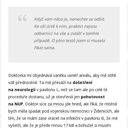
Když vám něco je, nenechte se odbít.
Ke vší úctě k nim, praktici nejsou
odborníci na vše a zvlášť v tomhle
případě. O plno testů jsem si musela
říkat sama.
Doktorka mi objednává sanitku uvnitř areálu, aby mě stihli
vzít přednostně. Ta mě převáží na
došetření
na neurologii
v pavilonu L, než se tam ale po celé té
proceduře dostanu, už je otevřená jen
pohotovost
na NUP
. Doktor sice za mnou jde hned, ale říká, že místně
bych měla spadat pod vojenskou nemocnici v Židenicích, ale
tím, že se mám zase vracet na infekční v pavilonu B, že mě
vyšetří, ale že je přede mnou 17 lidí a bohužel si musím