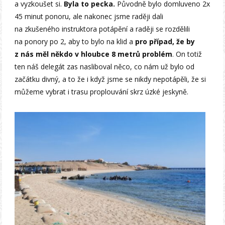
a vyzkoušet si.
Byla to pecka.
Původně bylo domluveno 2x
45 minut ponoru, ale nakonec jsme raději dali
na zkušeného instruktora potápění a raději se rozdělili
na ponory po 2, aby to bylo na klid a
pro případ, že by
z nás měl někdo v hloubce 8 metrů problém
. On totiž
ten náš delegát zas nasliboval něco, co nám už bylo od
začátku divný, a to že i když jsme se nikdy nepotápěli, že si
můžeme vybrat i trasu proplouvání skrz úzké jeskyně.