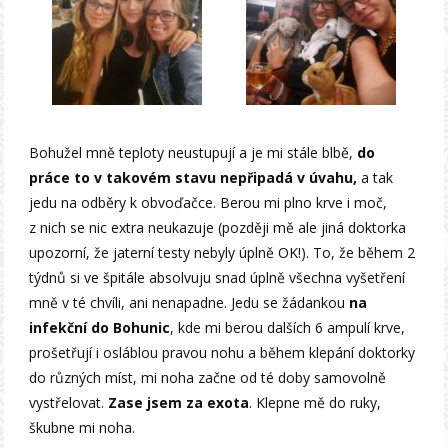
Bohužel mně teploty neustupují a je mi stále blbě,
do
práce to v takovém stavu nepřipadá v úvahu,
a tak
jedu na odběry k obvoďačce. Berou mi plno krve i moč,
z nich se nic extra neukazuje (později mě ale jiná doktorka
upozorní, že jaterní testy nebyly úplně OK!). To, že během 2
týdnů si ve špitále absolvuju snad úplně všechna vyšetření
mně v té chvíli, ani nenapadne. Jedu se žádankou
na
infekční do Bohunic
, kde mi berou dalších 6 ampulí krve,
prošetřují i osláblou pravou nohu a během klepání doktorky
do různých míst, mi noha začne od té doby samovolně
vystřelovat.
Zase jsem za exota
. Klepne mě do ruky,
škubne mi noha.