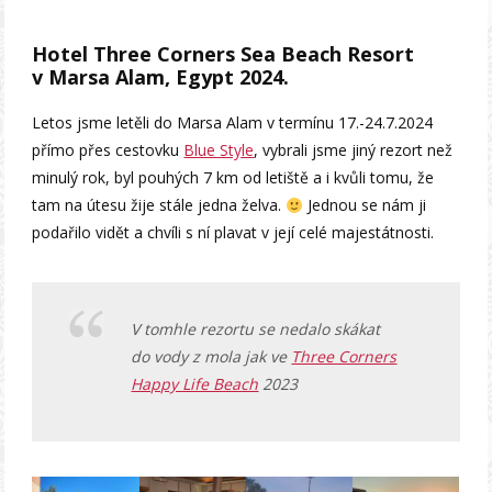
Hotel Three Corners Sea Beach Resort
v Marsa Alam, Egypt 2024.
Letos jsme letěli do Marsa Alam v termínu 17.-24.7.2024
přímo přes cestovku
Blue Style
, vybrali jsme jiný rezort než
minulý rok, byl pouhých 7 km od letiště a i kvůli tomu, že
tam na útesu žije stále jedna želva.
Jednou se nám ji
podařilo vidět a chvíli s ní plavat v její celé majestátnosti.
V tomhle rezortu se nedalo skákat
do vody z mola jak ve
Three Corners
Happy Life Beach
2023