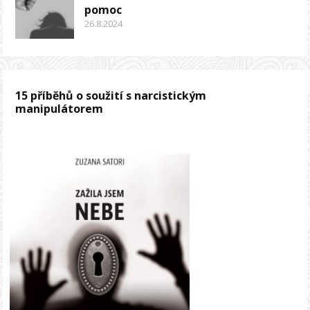
pomoc
26.8.2024
15 příběhů o soužití s narcistickým
manipulátorem