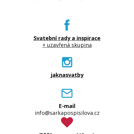
Svatební rady a inspirace
+ uzavřená skupina
jaknasvatby
E-mail
info@sarkapospisilova.cz