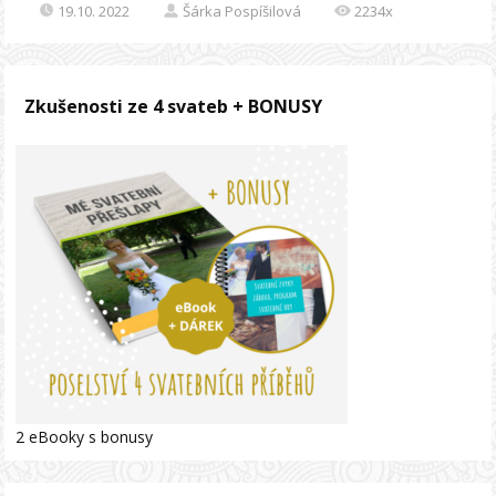
19.10. 2022
Šárka Pospíšilová
2234x
Zkušenosti ze 4 svateb + BONUSY
2 eBooky s bonusy