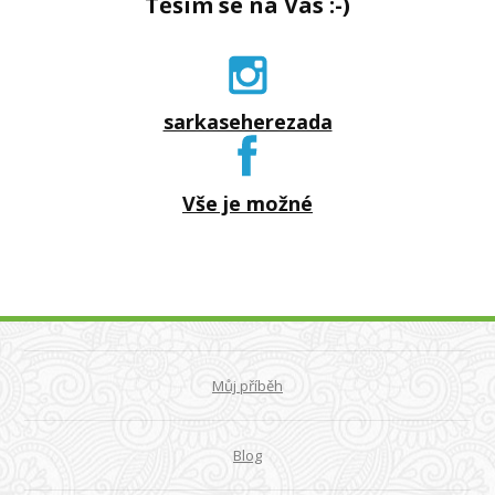
Těším se na Vás :-)
sarkaseherezada
Vše je možné
Můj příběh
Blog