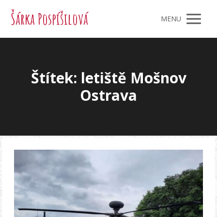
Šárka Pospíšilová
MENU
Štítek: letiště Mošnov
Ostrava