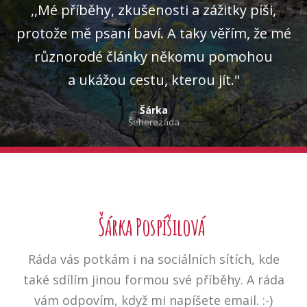
,,Mé příběhy, zkušenosti a zážitky píši,
protože mě psaní baví. A taky věřím, že mé
různorodé články někomu pomohou
a ukážou cestu, kterou jít."
Šárka
Šeherezáda
Šárka Pospíšilová
Ráda vás potkám i na sociálních sítích, kde
také sdílím jinou formou své příběhy. A ráda
vám odpovím, když mi napíšete email. :-)