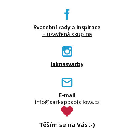
Svatební rady a inspirace
+ uzavřená skupina
jaknasvatby
E-mail
info@sarkapospisilova.cz
Těším se na Vás :-)