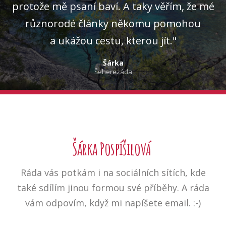
protože mě psaní baví. A taky věřím, že mé
různorodé články někomu pomohou
a ukážou cestu, kterou jít."
Šárka
Šeherezáda
Šárka Pospíšilová
Ráda vás potkám i na sociálních sítích, kde
také sdílím jinou formou své příběhy. A ráda
vám odpovím, když mi napíšete email. :-)