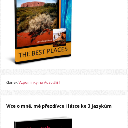
článek
Vzpomínky na Austrálii I
Více o mně, mé přezdívce i lásce ke 3 jazykům