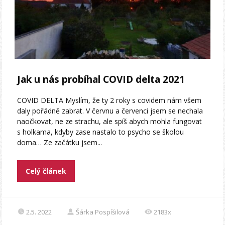
Jak u nás probíhal COVID delta 2021
COVID DELTA Myslím, že ty 2 roky s covidem nám všem
daly pořádně zabrat. V červnu a červenci jsem se nechala
naočkovat, ne ze strachu, ale spíš abych mohla fungovat
s holkama, kdyby zase nastalo to psycho se školou
doma… Ze začátku jsem...
Celý článek
2.5. 2022
Šárka Pospíšilová
2183x