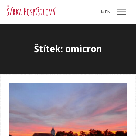
Šárka Pospíšilová
MENU
Štítek: omicron