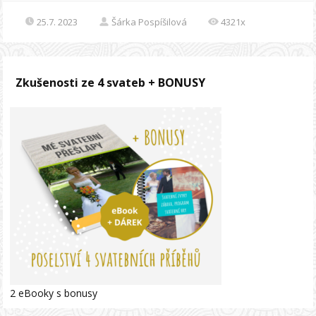
25.7. 2023
Šárka Pospíšilová
4321x
Zkušenosti ze 4 svateb + BONUSY
2 eBooky s bonusy