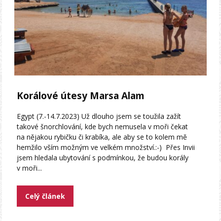
Korálové útesy Marsa Alam
Egypt (7.-14.7.2023) Už dlouho jsem se toužila zažít
takové šnorchlování, kde bych nemusela v moři čekat
na nějakou rybičku či krabíka, ale aby se to kolem mě
hemžilo vším možným ve velkém množství.:-) Přes Invii
jsem hledala ubytování s podmínkou, že budou korály
v moři...
Celý článek