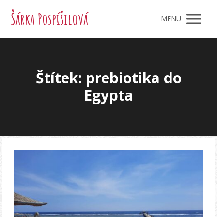
Šárka Pospíšilová
MENU
Štítek: prebiotika do
Egypta