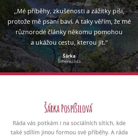
,,Mé příběhy, zkušenosti a zážitky píši,
protože mě psaní baví. A taky věřím, že mé
různorodé články někomu pomohou
a ukážou cestu, kterou jít."
Šárka
Šeherezáda
Šárka Pospíšilová
Ráda vás potkám i na sociálních sítích, kde
také sdílím jinou formou své příběhy. A ráda