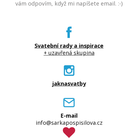
vám odpovím, když mi napíšete email. :-)
Svatební rady a inspirace
+ uzavřená skupina
jaknasvatby
E-mail
info@sarkapospisilova.cz