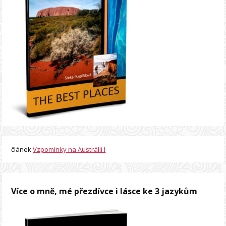
článek
Vzpomínky na Austrálii I
Více o mně, mé přezdívce i lásce ke 3 jazykům