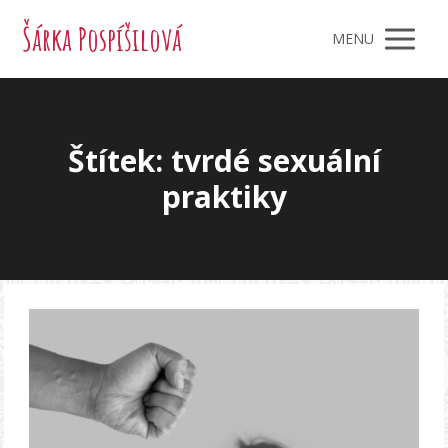
Šárka Pospíšilová
MENU
Štítek: tvrdé sexuální
praktiky