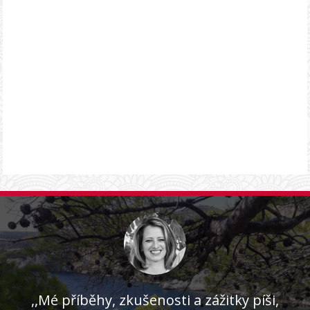
,,Mé příběhy, zkušenosti a zážitky píši,