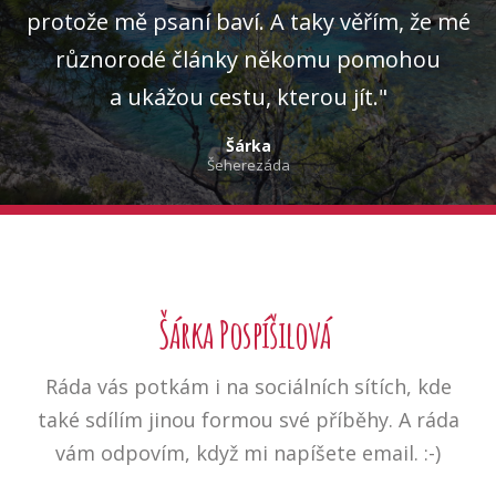
protože mě psaní baví. A taky věřím, že mé
různorodé články někomu pomohou
a ukážou cestu, kterou jít."
Šárka
Šeherezáda
Šárka Pospíšilová
Ráda vás potkám i na sociálních sítích, kde
také sdílím jinou formou své příběhy. A ráda
vám odpovím, když mi napíšete email. :-)