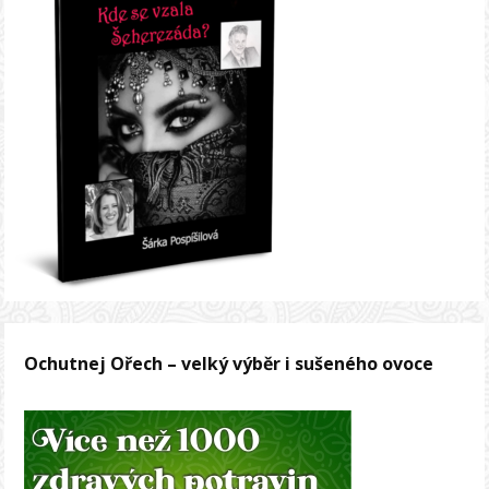
Ochutnej Ořech – velký výběr i sušeného ovoce