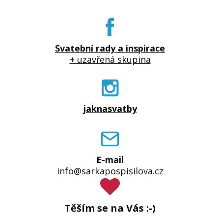
Svatební rady a inspirace
+ uzavřená skupina
jaknasvatby
E-mail
info@sarkapospisilova.cz
Těším se na Vás :-)