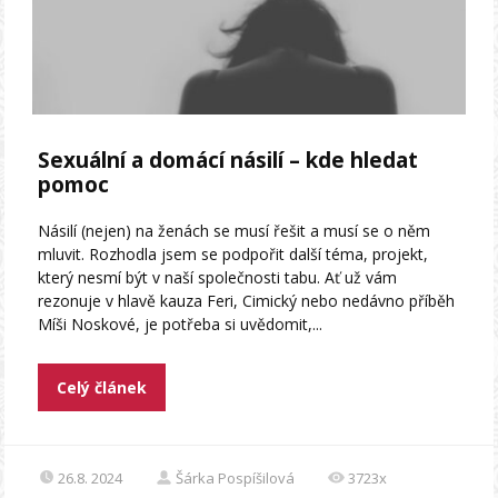
Sexuální a domácí násilí – kde hledat
pomoc
Násilí (nejen) na ženách se musí řešit a musí se o něm
mluvit. Rozhodla jsem se podpořit další téma, projekt,
který nesmí být v naší společnosti tabu. Ať už vám
rezonuje v hlavě kauza Feri, Cimický nebo nedávno příběh
Míši Noskové, je potřeba si uvědomit,...
Celý článek
26.8. 2024
Šárka Pospíšilová
3723x