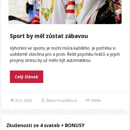
Sport by měl zůstat zábavou
Vyhoření ve sportu je noční můra každého. Je potřeba si
uvědomit všechna pro a proti. Řešit psychiku hráčů a jejich
projevy stresu by už mělo být automatikou.
Celý článek
20.3. 2024
Šárka Pospíšilová
3909x
Zkušenosti ze 4 svateb + BONUSY