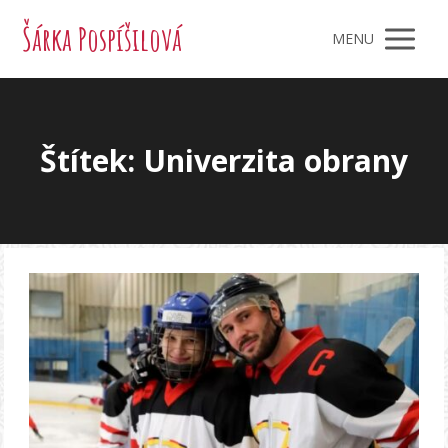
Šárka Pospíšilová
MENU
Štítek: Univerzita obrany