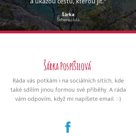
a ukážou cestu, kterou jít."
Šárka
Šeherezáda
Šárka Pospíšilová
Ráda vás potkám i na sociálních sítích, kde
také sdílím jinou formou své příběhy. A ráda
vám odpovím, když mi napíšete email. :-)