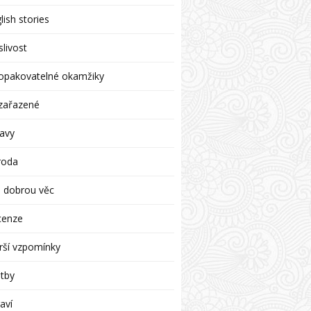
lish stories
livost
opakovatelné okamžiky
zařazené
avy
roda
 dobrou věc
cenze
rší vzpomínky
tby
aví