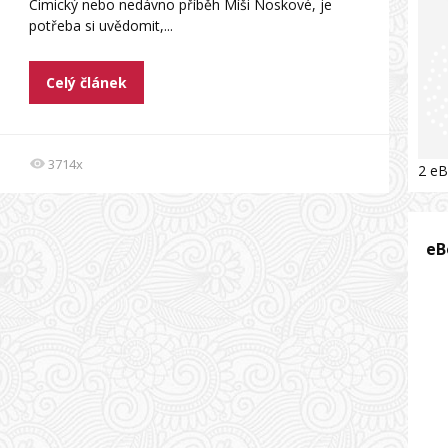
Cimický nebo nedávno příběh Míši Noskové, je
potřeba si uvědomit,...
Celý článek
3714x
2 eB
eB