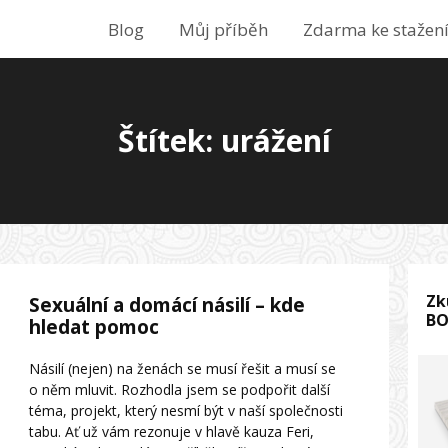
Blog
Můj příběh
Zdarma ke stažen
Štítek: urážení
Zk
Sexuální a domácí násilí – kde
B
hledat pomoc
Násilí (nejen) na ženách se musí řešit a musí se
o něm mluvit. Rozhodla jsem se podpořit další
téma, projekt, který nesmí být v naší společnosti
tabu. Ať už vám rezonuje v hlavě kauza Feri,