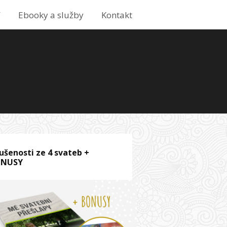
í
Ebooky a služby
Kontakt
ušenosti ze 4 svateb +
ONUSY