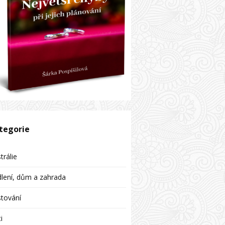
tegorie
trálie
lení, dům a zahrada
tování
i