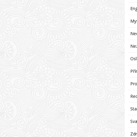
Eng
Mys
Ne
Ne
Osl
Pří
Pro
Re
Sta
Sva
Zdr