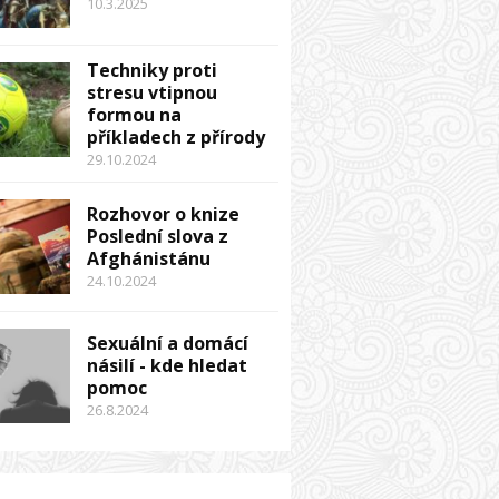
10.3.2025
Techniky proti
stresu vtipnou
formou na
příkladech z přírody
29.10.2024
Rozhovor o knize
Poslední slova z
Afghánistánu
24.10.2024
Sexuální a domácí
násilí - kde hledat
pomoc
26.8.2024