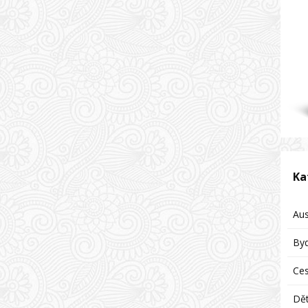
Ka
Aus
Byd
Ces
Dět