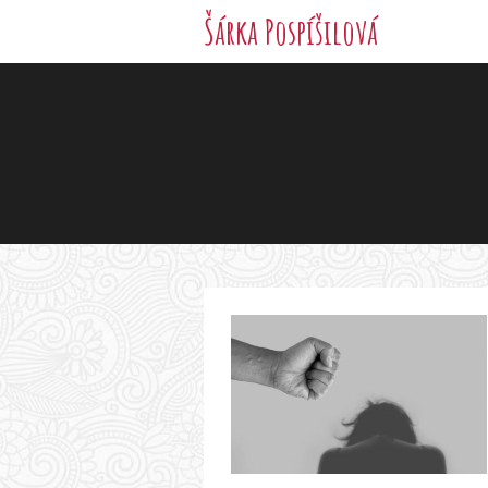
Šárka Pospíšilová