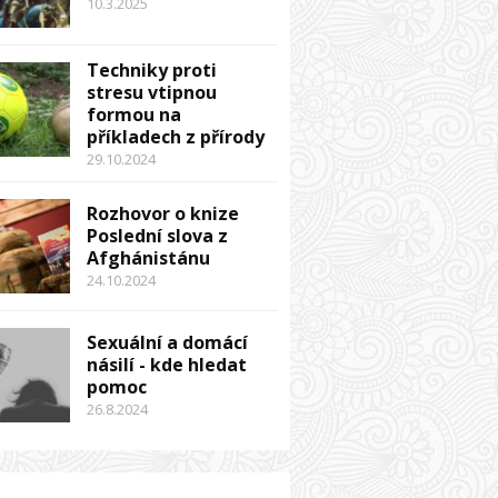
10.3.2025
Techniky proti
stresu vtipnou
formou na
příkladech z přírody
29.10.2024
Rozhovor o knize
Poslední slova z
Afghánistánu
24.10.2024
Sexuální a domácí
násilí - kde hledat
pomoc
26.8.2024