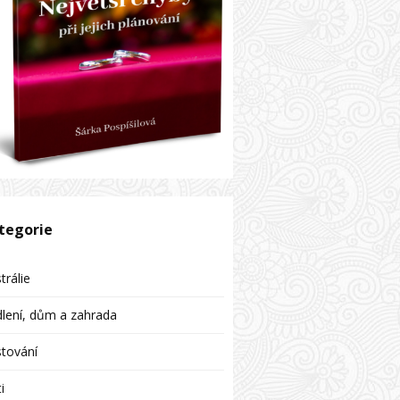
tegorie
trálie
lení, dům a zahrada
tování
i