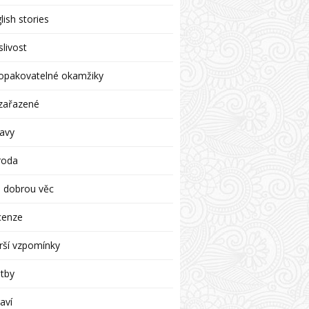
lish stories
livost
opakovatelné okamžiky
zařazené
avy
roda
 dobrou věc
cenze
rší vzpomínky
tby
aví