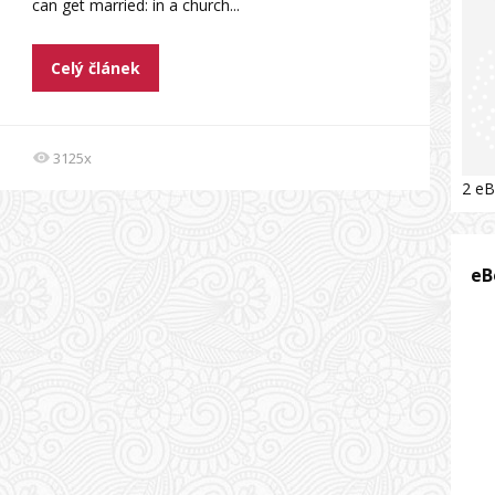
can get married: in a church...
Celý článek
3125x
2 eB
eB