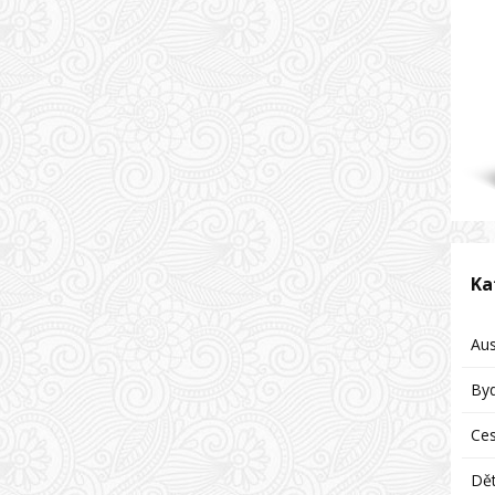
Ka
Aus
Byd
Ces
Dět