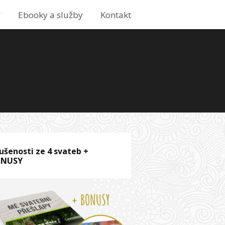
í
Ebooky a služby
Kontakt
ušenosti ze 4 svateb +
ONUSY