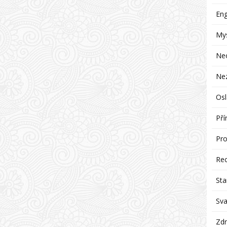
Eng
Mys
Ne
Ne
Osl
Pří
Pro
Re
Sta
Sva
Zdr