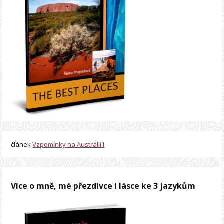
článek
Vzpomínky na Austrálii I
Více o mně, mé přezdívce i lásce ke 3 jazykům