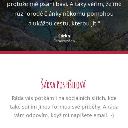
protože mě psaní baví. A taky věřím, že mé
různorodé články někomu pomohou
a ukážou cestu, kterou jít."
Šárka
Šeherezáda
Šárka Pospíšilová
Ráda vás potkám i na sociálních sítích, kde
také sdílím jinou formou své příběhy. A ráda
vám odpovím, když mi napíšete email. :-)