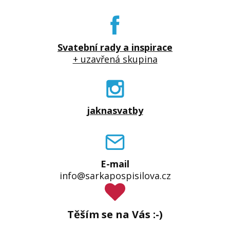
Svatební rady a inspirace
+ uzavřená skupina
jaknasvatby
E-mail
info@sarkapospisilova.cz
Těším se na Vás :-)