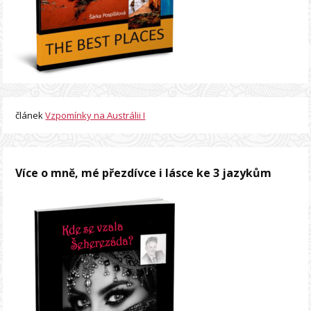
článek
Vzpomínky na Austrálii I
Více o mně, mé přezdívce i lásce ke 3 jazykům