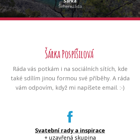
Šárka
Šeherezáda
Šárka Pospíšilová
Ráda vás potkám i na sociálních sítích, kde
také sdílím jinou formou své příběhy. A ráda
vám odpovím, když mi napíšete email. :-)
Svatební rady a inspirace
+ uzavřená skupina