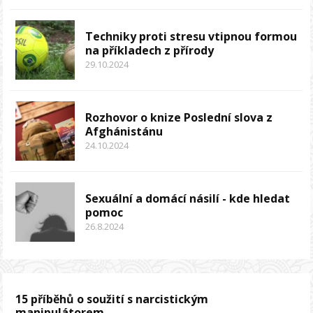
Techniky proti stresu vtipnou formou
na příkladech z přírody
29.10.2024
Rozhovor o knize Poslední slova z
Afghánistánu
24.10.2024
Sexuální a domácí násilí - kde hledat
pomoc
26.8.2024
15 příběhů o soužití s narcistickým
manipulátorem