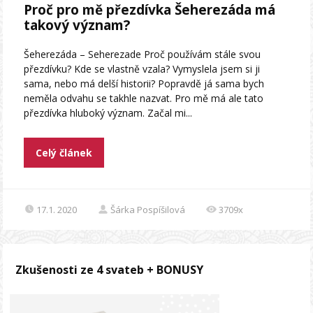
Proč pro mě přezdívka Šeherezáda má
takový význam?
Šeherezáda – Seherezade Proč používám stále svou
přezdívku? Kde se vlastně vzala? Vymyslela jsem si ji
sama, nebo má delší historii? Popravdě já sama bych
neměla odvahu se takhle nazvat. Pro mě má ale tato
přezdívka hluboký význam. Začal mi...
Celý článek
17.1. 2020
Šárka Pospíšilová
3709x
Zkušenosti ze 4 svateb + BONUSY