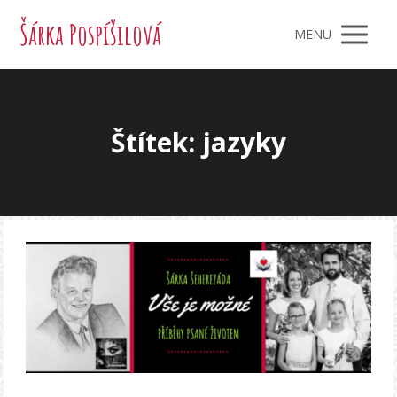
Šárka Pospíšilová
MENU
Štítek: jazyky