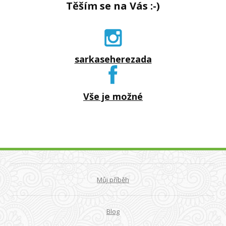
Těším se na Vás :-)
sarkaseherezada
Vše je možné
Můj příběh
Blog