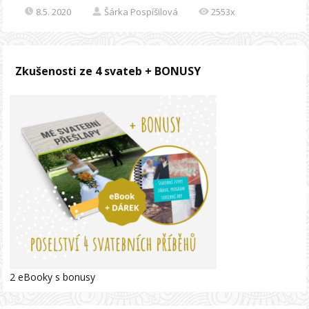
8.5. 2020
Šárka Pospíšilová
2553x
Zkušenosti ze 4 svateb + BONUSY
2 eBooky s bonusy