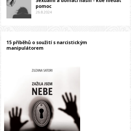
Sexuální a domácí násilí - kde hledat
pomoc
26.8.2024
15 příběhů o soužití s narcistickým
manipulátorem