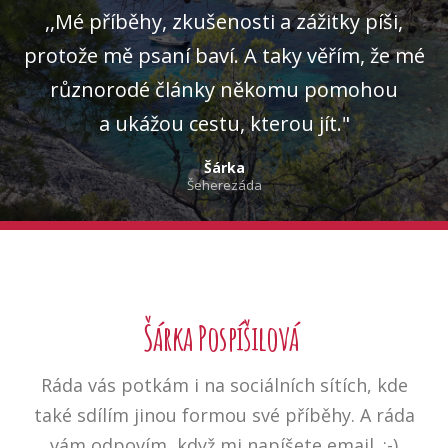
,,Mé příběhy, zkušenosti a zážitky píši,
protože mě psaní baví. A taky věřím, že mé
různorodé články někomu pomohou
a ukážou cestu, kterou jít."
Šárka
Šeherezáda
Šárka Pospíšilová
Ráda vás potkám i na sociálních sítích, kde
také sdílím jinou formou své příběhy. A ráda
vám odpovím, když mi napíšete email. :-)