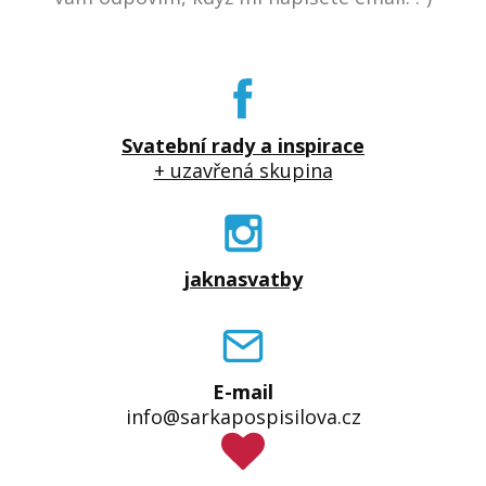
Svatební rady a inspirace
+ uzavřená skupina
jaknasvatby
E-mail
info@sarkapospisilova.cz