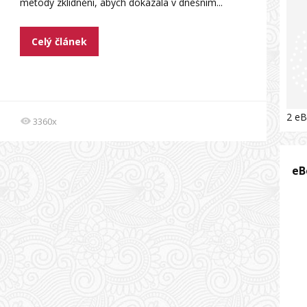
metody zklidnění, abych dokázala v dnešním...
Celý článek
2 eB
3360x
eB