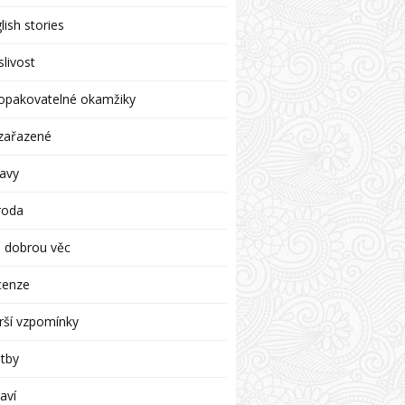
lish stories
livost
opakovatelné okamžiky
zařazené
avy
roda
 dobrou věc
cenze
rší vzpomínky
tby
aví