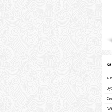
Ka
Aus
Byd
Ces
Dět