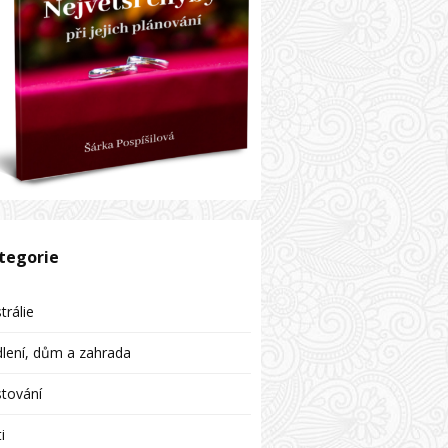
tegorie
trálie
lení, dům a zahrada
tování
i