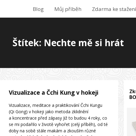
Blog
Můj příběh
Zdarma ke stažen
Štítek: Nechte mě si hrát
Zk
Vizualizace a Čchi Kung v hokeji
B
Vizualizace, meditace a praktikování Čchi Kungu
(Qi Gong) v hokeji jako metoda zklidnění
a koncentrace před zápasy Již to budou 4 roky, co
se mi podařilo v životě vyhořet (celý příběh), od té
doby na sobě stále makám a zkouším různé