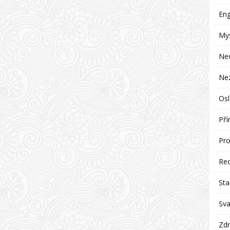
Eng
Mys
Ne
Ne
Osl
Pří
Pro
Re
Sta
Sva
Zdr