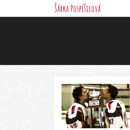
Šárka Pospíšilová