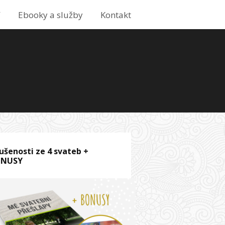
í
Ebooky a služby
Kontakt
ušenosti ze 4 svateb +
ONUSY