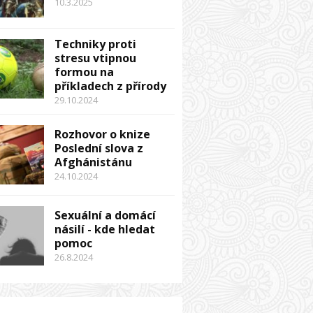
10.3.2025
Techniky proti
stresu vtipnou
formou na
příkladech z přírody
29.10.2024
Rozhovor o knize
Poslední slova z
Afghánistánu
24.10.2024
Sexuální a domácí
násilí - kde hledat
pomoc
26.8.2024