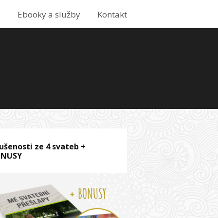
í
Ebooky a služby
Kontakt
ušenosti ze 4 svateb +
ONUSY