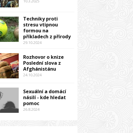
10.3.2025
Techniky proti
stresu vtipnou
formou na
příkladech z přírody
29.10.2024
Rozhovor o knize
Poslední slova z
Afghánistánu
24.10.2024
Sexuální a domácí
násilí - kde hledat
pomoc
26.8.2024