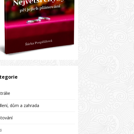
tegorie
trálie
lení, dům a zahrada
tování
i