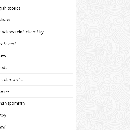
lish stories
livost
opakovatelné okamžiky
zařazené
avy
roda
 dobrou věc
cenze
rší vzpomínky
tby
aví