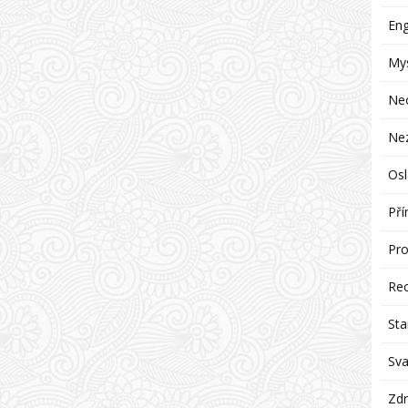
Eng
Mys
Ne
Ne
Osl
Pří
Pro
Re
Sta
Sva
Zdr