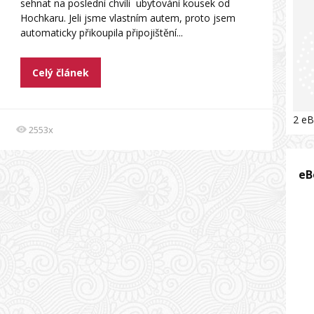
sehnat na poslední chvíli ubytování kousek od
Hochkaru. Jeli jsme vlastním autem, proto jsem
automaticky přikoupila připojištění...
Celý článek
2 eB
2553x
eB