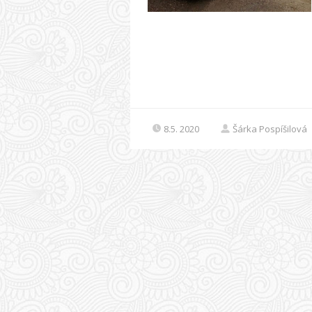
8.5. 2020
Šárka Pospíšilová