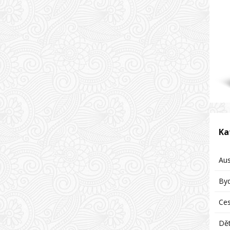
Ka
Aus
Byd
Ces
Dět