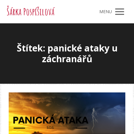
Šárka Pospíšilová
MENU
Štítek: panické ataky u
záchranářů