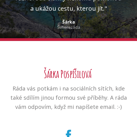
a ukážou cestu, kterou jít."
Šárka
Šeherezáda
Šárka Pospíšilová
Ráda vás potkám i na sociálních sítích, kde
také sdílím jinou formou své příběhy. A ráda
vám odpovím, když mi napíšete email. :-)