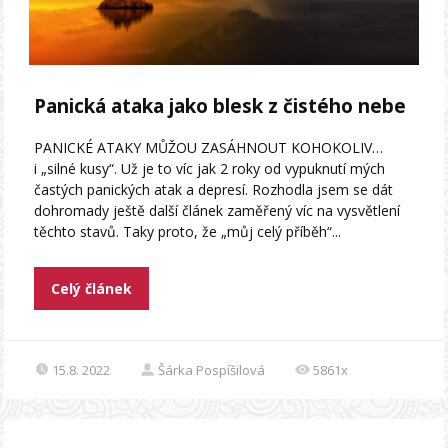
Panická ataka jako blesk z čistého nebe
PANICKÉ ATAKY MŮŽOU ZASÁHNOUT KOHOKOLIV…
i „silné kusy“. Už je to víc jak 2 roky od vypuknutí mých
častých panických atak a depresí. Rozhodla jsem se dát
dohromady ještě další článek zaměřený víc na vysvětlení
těchto stavů. Taky proto, že „můj celý příběh“...
Celý článek
15.8. 2022
Šárka Pospíšilová
5861x