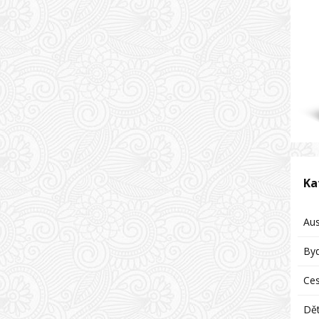
Ka
Aus
Byd
Ces
Dět