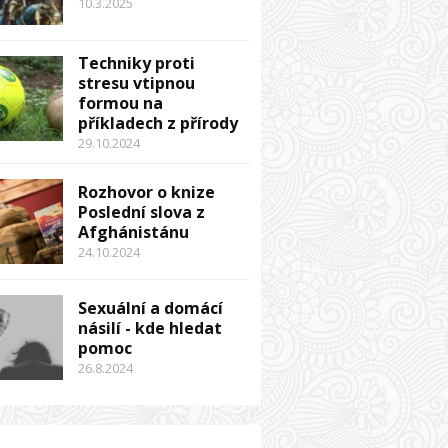
10.3.2025
Techniky proti
stresu vtipnou
formou na
příkladech z přírody
29.10.2024
Rozhovor o knize
Poslední slova z
Afghánistánu
24.10.2024
Sexuální a domácí
násilí - kde hledat
pomoc
26.8.2024