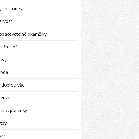
lish stories
livost
opakovatelné okamžiky
zařazené
avy
roda
 dobrou věc
cenze
rší vzpomínky
tby
aví