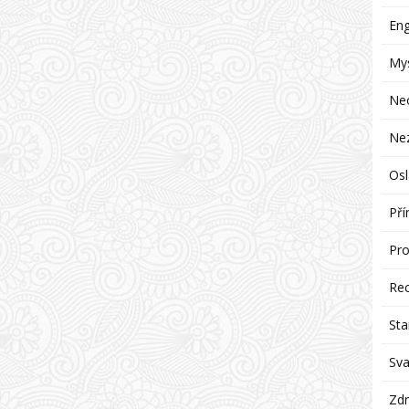
Eng
Mys
Ne
Ne
Osl
Pří
Pro
Re
Sta
Sva
Zdr