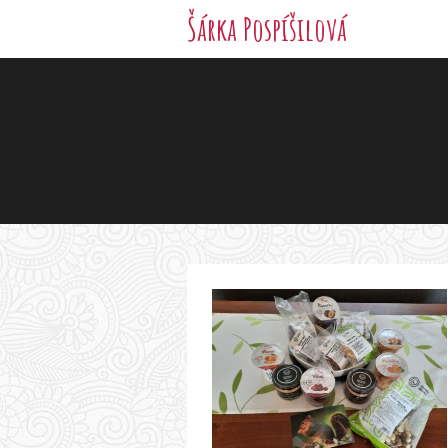
Šárka Pospíšilová