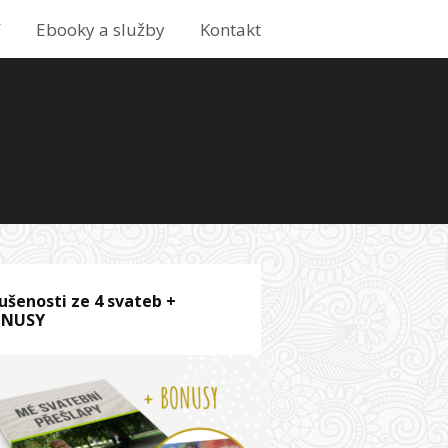
í
Ebooky a služby
Kontakt
ušenosti ze 4 svateb +
ONUSY