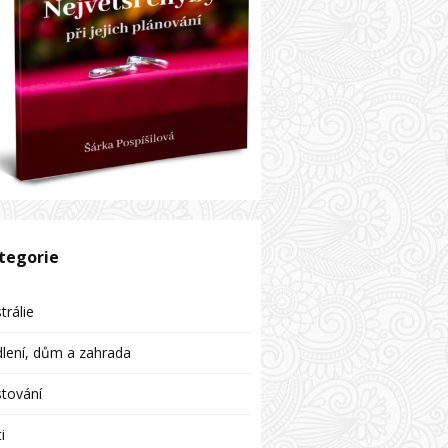
tegorie
trálie
lení, dům a zahrada
tování
i