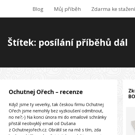
Blog
Můj příběh
Zdarma ke stažen
Štítek: posílání příběhů dál
Zk
Ochutnej Ořech – recenze
B
Když jsme ty veverky, tak českou firmu Ochutnej
Ořech jsme nemohly bez vyzkoušení odmítnout,
no ne?;-) Na konci února mi do emailové schránky
přistál neobvyklý email od Dušana
z Ochutnejořech.cz. Obrátil se na mě s tím, zda