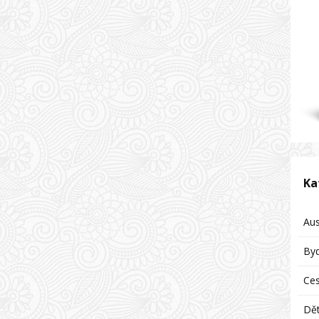
Ka
Aus
Byd
Ces
Dět