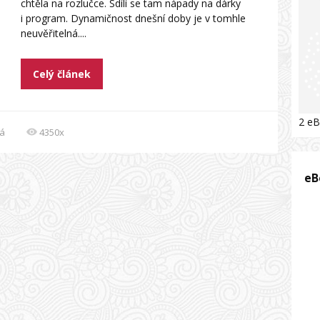
chtěla na rozlučce. Sdílí se tam nápady na dárky
i program. Dynamičnost dnešní doby je v tomhle
neuvěřitelná....
Celý článek
2 eB
vá
4350x
eB