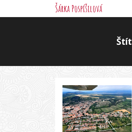
Šárka Pospíšilová
Ští