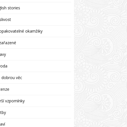
lish stories
livost
opakovatelné okamžiky
zařazené
avy
roda
 dobrou věc
cenze
rší vzpomínky
tby
aví