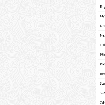
Eng
Mys
Ne
Ne
Osl
Pří
Pro
Re
Sta
Sva
Zdr