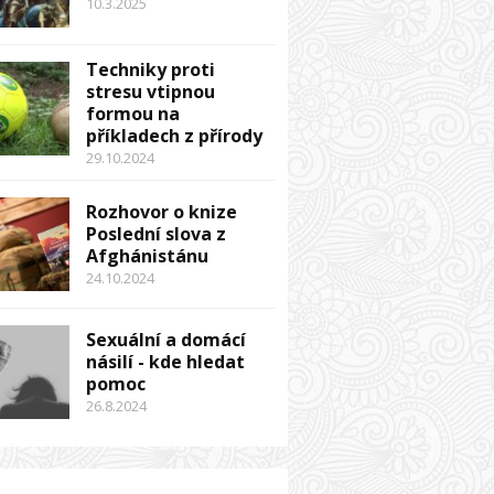
10.3.2025
Techniky proti
stresu vtipnou
formou na
příkladech z přírody
29.10.2024
Rozhovor o knize
Poslední slova z
Afghánistánu
24.10.2024
Sexuální a domácí
násilí - kde hledat
pomoc
26.8.2024