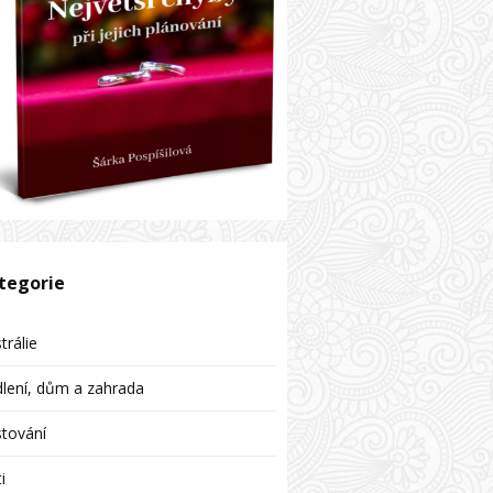
tegorie
trálie
lení, dům a zahrada
tování
i