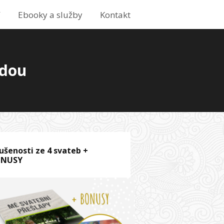
í
Ebooky a služby
Kontakt
odou
ušenosti ze 4 svateb +
ONUSY