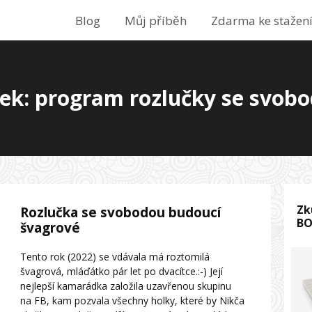
Blog
Můj příběh
Zdarma ke stažen
tek: program rozlučky se svob
Zk
Rozlučka se svobodou budoucí
B
švagrové
Tento rok (2022) se vdávala má roztomilá
švagrová, mláďátko pár let po dvacítce.:-) Její
nejlepší kamarádka založila uzavřenou skupinu
na FB, kam pozvala všechny holky, které by Nikča