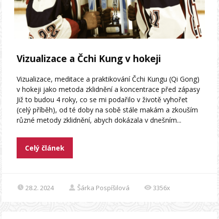
Vizualizace a Čchi Kung v hokeji
Vizualizace, meditace a praktikování Čchi Kungu (Qi Gong)
v hokeji jako metoda zklidnění a koncentrace před zápasy
Již to budou 4 roky, co se mi podařilo v životě vyhořet
(celý příběh), od té doby na sobě stále makám a zkouším
různé metody zklidnění, abych dokázala v dnešním...
Celý článek
28.2. 2024
Šárka Pospíšilová
3356x