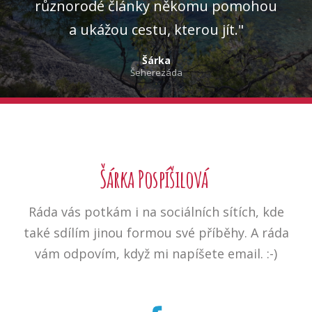
různorodé články někomu pomohou
a ukážou cestu, kterou jít."
Šárka
Šeherezáda
Šárka Pospíšilová
Ráda vás potkám i na sociálních sítích, kde
také sdílím jinou formou své příběhy. A ráda
vám odpovím, když mi napíšete email. :-)