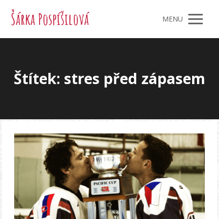
Šárka Pospíšilová
MENU
Štítek: stres před zápasem