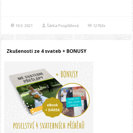
19.3. 2021
Šárka Pospíšilová
12763x
Zkušenosti ze 4 svateb + BONUSY