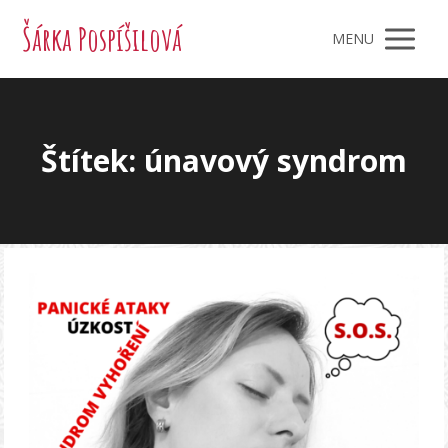
Šárka Pospíšilová
MENU
Štítek: únavový syndrom