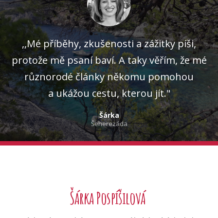
,,Mé příběhy, zkušenosti a zážitky píši,
protože mě psaní baví. A taky věřím, že mé
různorodé články někomu pomohou
a ukážou cestu, kterou jít."
Šárka
Šeherezáda
Šárka Pospíšilová