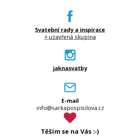
Svatební rady a inspirace
+ uzavřená skupina
jaknasvatby
E-mail
info@sarkapospisilova.cz
Těším se na Vás :-)