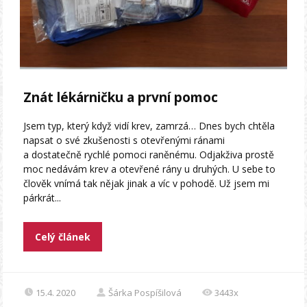
Znát lékárničku a první pomoc
Jsem typ, který když vidí krev, zamrzá… Dnes bych chtěla
napsat o své zkušenosti s otevřenými ránami
a dostatečně rychlé pomoci raněnému. Odjakživa prostě
moc nedávám krev a otevřené rány u druhých. U sebe to
člověk vnímá tak nějak jinak a víc v pohodě. Už jsem mi
párkrát...
Celý článek
15.4. 2020
Šárka Pospíšilová
3443x