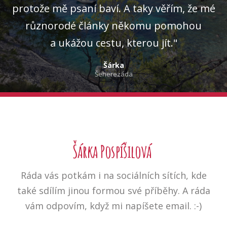
protože mě psaní baví. A taky věřím, že mé
různorodé články někomu pomohou
a ukážou cestu, kterou jít."
Šárka
Šeherezáda
Šárka Pospíšilová
Ráda vás potkám i na sociálních sítích, kde
také sdílím jinou formou své příběhy. A ráda
vám odpovím, když mi napíšete email. :-)