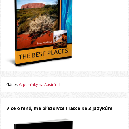
článek
Vzpomínky na Austrálii I
Více o mně, mé přezdívce i lásce ke 3 jazykům