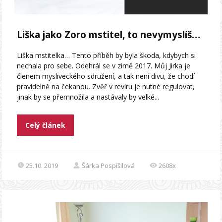
Liška jako Zoro mstitel, to nevymyslíš…
Liška mstitelka… Tento příběh by byla škoda, kdybych si
nechala pro sebe. Odehrál se v zimě 2017. Můj Jirka je
členem mysliveckého sdružení, a tak není divu, že chodí
pravidelně na čekanou. Zvěř v revíru je nutné regulovat,
jinak by se přemnožila a nastávaly by velké...
Celý článek
25.10. 2019
Šárka Pospíšilová
2608x