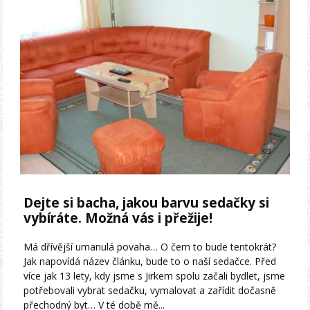
Dejte si bacha, jakou barvu sedačky si
vybíráte. Možná vás i přežije!
Má dřívější umanulá povaha… O čem to bude tentokrát?
Jak napovídá název článku, bude to o naší sedačce. Před
více jak 13 lety, kdy jsme s Jirkem spolu začali bydlet, jsme
potřebovali vybrat sedačku, vymalovat a zařídit dočasně
přechodný byt… V té době mě...