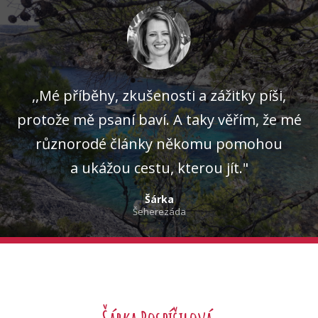
,,Mé příběhy, zkušenosti a zážitky píši,
protože mě psaní baví. A taky věřím, že mé
různorodé články někomu pomohou
a ukážou cestu, kterou jít."
Šárka
Šeherezáda