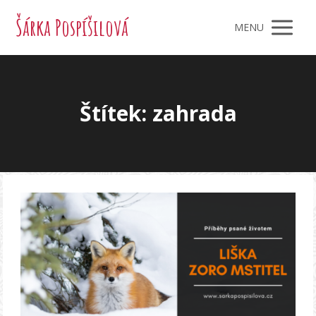
Šárka Pospíšilová
MENU
Štítek: zahrada