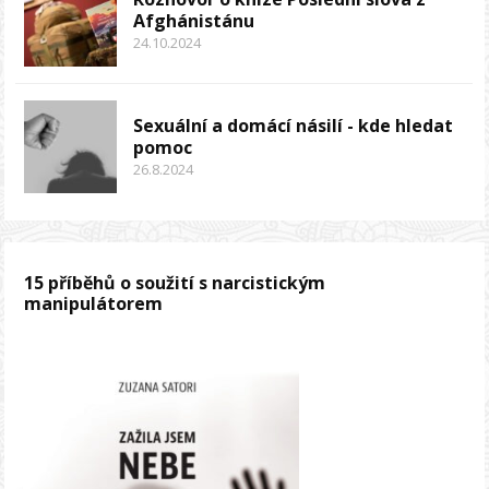
Afghánistánu
24.10.2024
Sexuální a domácí násilí - kde hledat
pomoc
26.8.2024
15 příběhů o soužití s narcistickým
manipulátorem