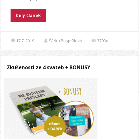
Celý článek
17.7. 2019
Šárka Pospíšilová
3703x
Zkušenosti ze 4 svateb + BONUSY