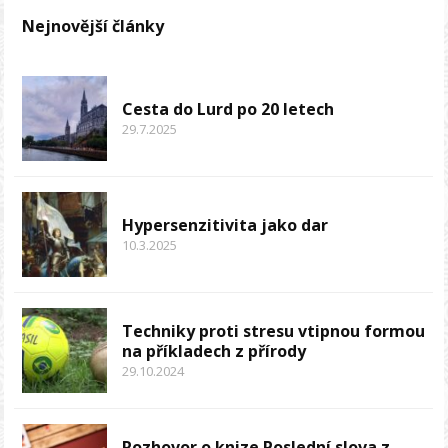
Nejnovější články
Cesta do Lurd po 20 letech
29.7.2025
Hypersenzitivita jako dar
10.3.2025
Techniky proti stresu vtipnou formou
na příkladech z přírody
29.10.2024
Rozhovor o knize Poslední slova z