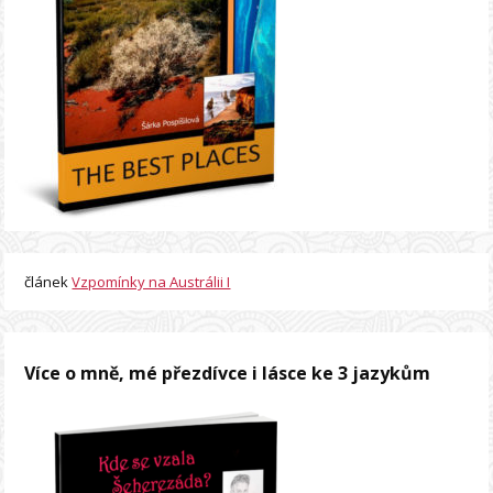
článek
Vzpomínky na Austrálii I
Více o mně, mé přezdívce i lásce ke 3 jazykům