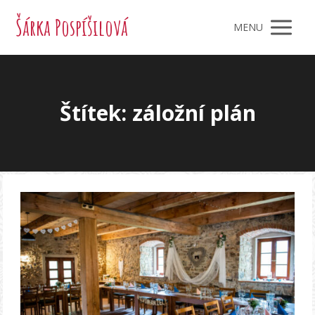
Šárka Pospíšilová
MENU
Štítek: záložní plán