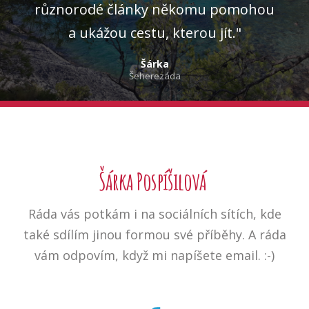
různorodé články někomu pomohou
a ukážou cestu, kterou jít."
Šárka
Šeherezáda
Šárka Pospíšilová
Ráda vás potkám i na sociálních sítích, kde
také sdílím jinou formou své příběhy. A ráda
vám odpovím, když mi napíšete email. :-)