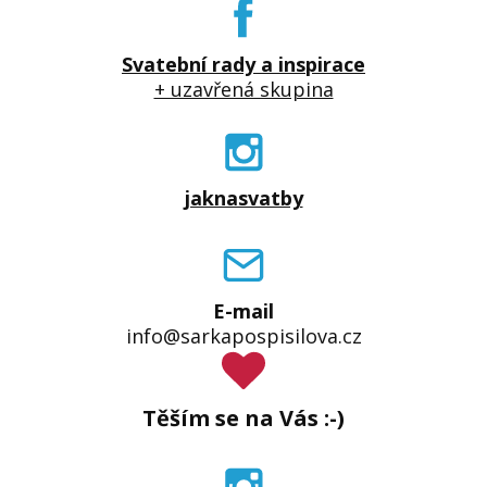
Svatební rady a inspirace
+ uzavřená skupina
jaknasvatby
E-mail
info@sarkapospisilova.cz
Těším se na Vás :-)