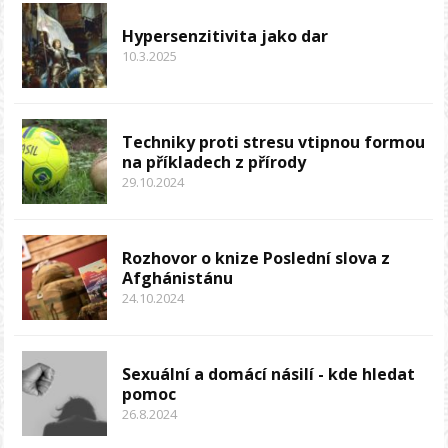
Hypersenzitivita jako dar
10.3.2025
Techniky proti stresu vtipnou formou
na příkladech z přírody
29.10.2024
Rozhovor o knize Poslední slova z
Afghánistánu
24.10.2024
Sexuální a domácí násilí - kde hledat
pomoc
26.8.2024