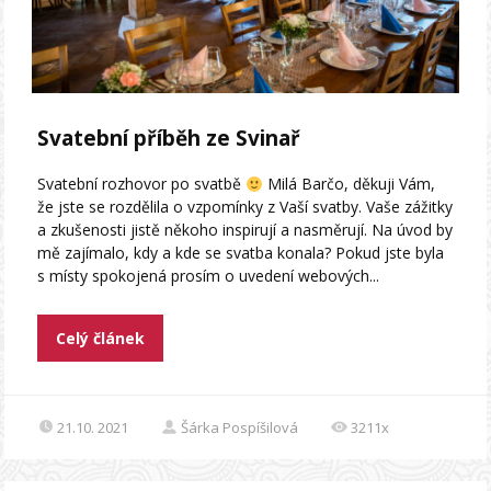
Svatební příběh ze Svinař
Svatební rozhovor po svatbě
Milá Barčo, děkuji Vám,
že jste se rozdělila o vzpomínky z Vaší svatby. Vaše zážitky
a zkušenosti jistě někoho inspirují a nasměrují. Na úvod by
mě zajímalo, kdy a kde se svatba konala? Pokud jste byla
s místy spokojená prosím o uvedení webových...
Celý článek
21.10. 2021
Šárka Pospíšilová
3211x