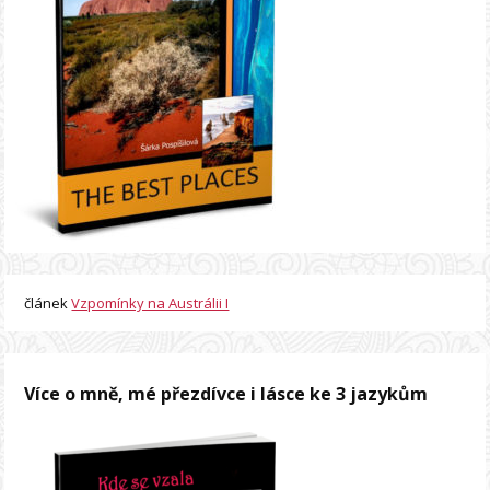
článek
Vzpomínky na Austrálii I
Více o mně, mé přezdívce i lásce ke 3 jazykům