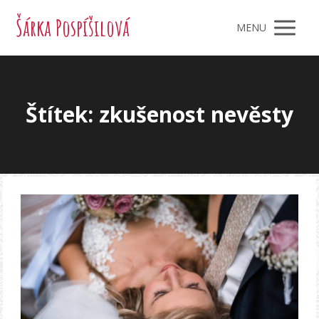
Šárka Pospíšilová
MENU
Štítek: zkušenost nevěsty