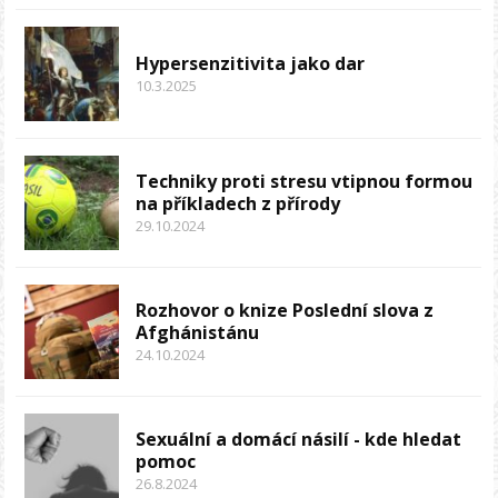
Hypersenzitivita jako dar
10.3.2025
Techniky proti stresu vtipnou formou
na příkladech z přírody
29.10.2024
Rozhovor o knize Poslední slova z
Afghánistánu
24.10.2024
Sexuální a domácí násilí - kde hledat
pomoc
26.8.2024