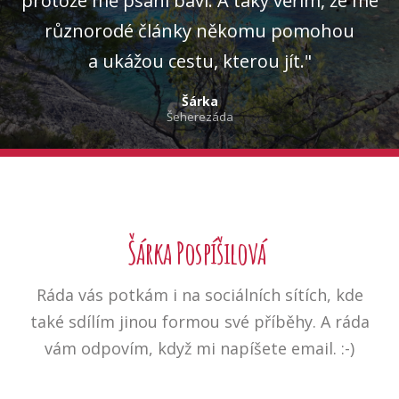
protože mě psaní baví. A taky věřím, že mé
různorodé články někomu pomohou
a ukážou cestu, kterou jít."
Šárka
Šeherezáda
Šárka Pospíšilová
Ráda vás potkám i na sociálních sítích, kde
také sdílím jinou formou své příběhy. A ráda
vám odpovím, když mi napíšete email. :-)