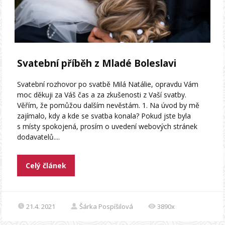
Svatební příběh z Mladé Boleslavi
Svatební rozhovor po svatbě Milá Natálie, opravdu Vám
moc děkuji za Váš čas a za zkušenosti z Vaší svatby.
Věřím, že pomůžou dalším nevěstám. 1. Na úvod by mě
zajímalo, kdy a kde se svatba konala? Pokud jste byla
s místy spokojená, prosím o uvedení webových stránek
dodavatelů....
Celý článek
21.4. 2021
Šárka Pospíšilová
3890x