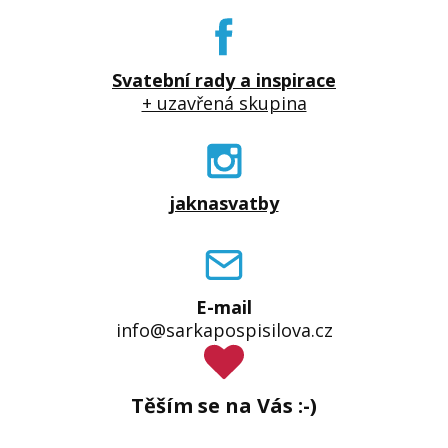
Svatební rady a inspirace
+ uzavřená skupina
jaknasvatby
E-mail
info@sarkapospisilova.cz
Těším se na Vás :-)