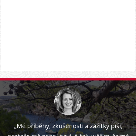
,,Mé příběhy, zkušenosti a zážitky píši,