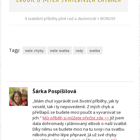
4 svatební příběhy plné rad a zkušeností + BONUSY
Tagy:
naše chyby
naše svatba
rady
svatba
Šárka Pospíšilová
,,Mám chuť vyprávět své životní příběhy, jak ty
veselé, tak i ty nepovedené. Z mých chyb a
přešlapů se budete moci poučit a vyvarovat se
jich."
Můj příběh si můžete přečíst zde >>
Již jsem
dala dohromady i plánovaný eBook o naší svatbě.
Díky němu se budete moci na tu svoji i na svatbu
někoho jiného lépe připravit. Já už své chyby