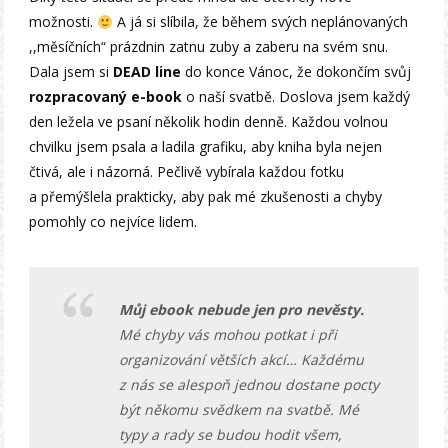
možnosti.
A já si slíbila, že během svých neplánovaných
,,měsíčních“ prázdnin zatnu zuby a zaberu na svém snu.
Dala jsem si
DEAD line
do konce Vánoc, že dokončím svůj
rozpracovaný e-book
o naší svatbě. Doslova jsem každý
den ležela ve psaní několik hodin denně. Každou volnou
chvilku jsem psala a ladila grafiku, aby kniha byla nejen
čtivá, ale i názorná. Pečlivě vybírala každou fotku
a přemýšlela prakticky, aby pak mé zkušenosti a chyby
pomohly co nejvíce lidem.
Můj ebook nebude jen pro nevěsty.
Mé chyby vás mohou potkat i při
organizování větších akcí… Každému
z nás se alespoň jednou dostane pocty
být někomu svědkem na svatbě. Mé
typy a rady se budou hodit všem,