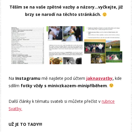
Těším se na vaše zpětné vazby a názory…vyčkejte, již
brzy se narodí na těchto stránkách.
Na
Instagramu
mě najdete pod účtem
jaknasvatby
,
kde
sdílím
fotky vždy s minivzkazem-minipříběhem
.
Další články k tématu svateb si můžete přečíst v
rubrice
Svatby.
UŽ JE TO TADY!!!