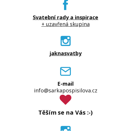
Svatební rady a inspirace
+ uzavřená skupina
jaknasvatby
E-mail
info@sarkapospisilova.cz
Těším se na Vás :-)