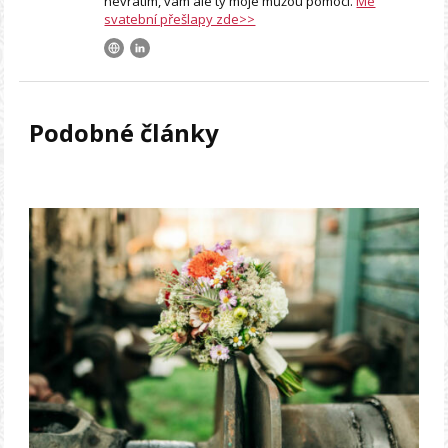
nevrátím, vám ale ty moje můžou pomoci.
Mé
svatební přešlapy zde>>
Podobné články