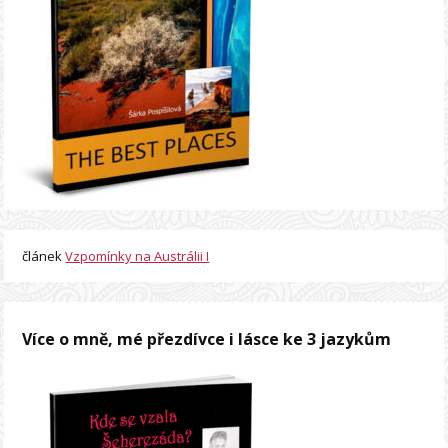
článek
Vzpomínky na Austrálii I
Více o mně, mé přezdívce i lásce ke 3 jazykům