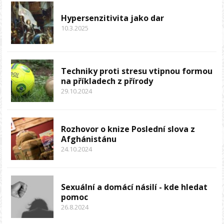
Hypersenzitivita jako dar
10.3.2025
Techniky proti stresu vtipnou formou
na příkladech z přírody
29.10.2024
Rozhovor o knize Poslední slova z
Afghánistánu
24.10.2024
Sexuální a domácí násilí - kde hledat
pomoc
26.8.2024