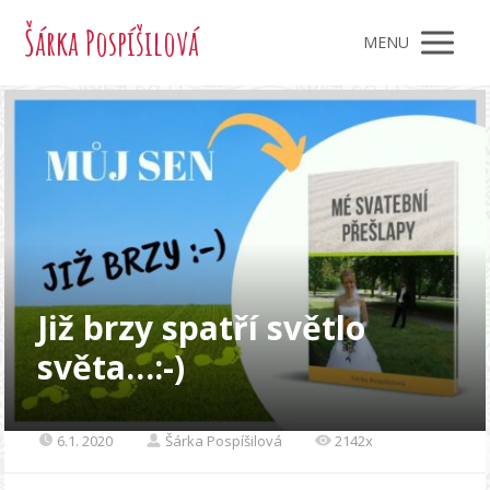
Šárka Pospíšilová
MENU
Již brzy spatří světlo
světa…:-)
6.1. 2020
Šárka Pospíšilová
2142x