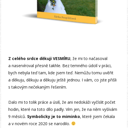
Z celého srdce děkuji VESMÍRU
, že mi to načasoval
a naservíroval přesně takhle. Bez temného údolí v práci,
bych nebyla teď tam, kde jsem teď. Nemůžu tomu uvěřit
a děkuju, děkuju a děkuju ještě jednou. I vám, co jste přišli
s takovým nečekaným řešením.
Dalo mi to tolik práce a úsilí, že ani nedokáži vyčíslit počet
hodin, které na toto dílo padly. Vím jen, že na něm vyšívám
9 měsíců.
Symbolicky je to miminko
, které jsem čekala
a v novém roce 2020 se narodilo.