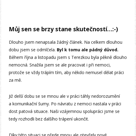
Můj sen se brzy stane skutečností…:-)
Dlouho jsem nenapsala žádný článek. Na celkem dlouhou
dobu jsem se odmlčela.
Byl k tomu ale pádný důvod.
Během října a listopadu jsem s Terezkou byla pěkně dlouho
nemocná. Snažila jsem se ale pracovat i při nemoci,
protože se vždy trápím tím, aby někdo nemusel dělat práci
za mě.
Již delší dobu se se mnou ale v práci táhly nedorozumění
a komunikační šumy. Po návratu z nemoci nastala v práci
dost patová situace. Naši vzájemnou spolupráci jsme se
tedy rozhodli bez dalšího trápení ukončit.
Díky této situaci se přede mnou ale otevřely nové