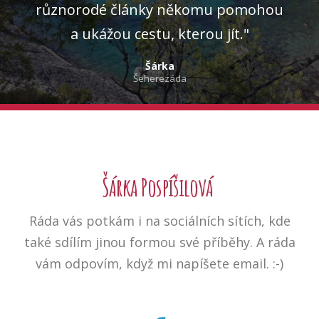
různorodé články někomu pomohou
a ukážou cestu, kterou jít."
Šárka
Šeherezáda
Šárka Pospíšilová
Ráda vás potkám i na sociálních sítích, kde
také sdílím jinou formou své příběhy. A ráda
vám odpovím, když mi napíšete email. :-)