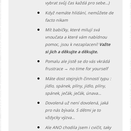
vybrat svůj čas každá pro sebe…)
Když nemáte hlídání, nemůžete de
facto nikam
Mít babičky, které milují svá
vnoučata a které vám nabídnou
pomoc, jsou k nezaplacení!
Važte
si jich a děkujte a děkujte.
Pomalu ale jistě se do vás vkrádá
frustrace → no time for yourself
Máte dost stejných činností typu :
jídlo, spánek, plíny, jídlo, plíny,
spánek, ječák, ječák, únava…
Dovolená už není dovolená, jaká
pro nás bývala. S dětmi je to
vždycky výzva…
Ale ANO chodila jsem i cvičit, taky