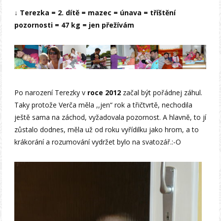
↓ Terezka = 2. dítě = mazec = únava = tříštění
pozornosti = 47 kg = jen přežívám
Po narození Terezky v
roce 2012
začal být pořádnej záhul.
Taky protože Verča měla ,,jen“ rok a třičtvrtě, nechodila
ještě sama na záchod, vyžadovala pozornost. A hlavně, to jí
zůstalo dodnes, měla už od roku vyřídilku jako hrom, a to
krákorání a rozumování vydržet bylo na svatozář.:-O