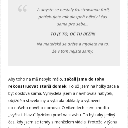
A abyste se nestaly frustrovanou fúrii,
potřebujete mít alespoň někdy i čas
sama pro sebe…
TO JE TO, OČ TU BĚŽÍ!!!
Na mateřské se držte a myslete na to,
že v tom nejste samy.
Aby toho na mě nebylo málo,
začali jsme do toho
rekonstruovat starší domek
. To už jsem na holky začala
být doslova sama. Vymýšlela jsem a navrhovala nábytek,
objížděla stavebniny a vybírala obklady a vybavení
do našeho nového domova. O víkendech jsem chodila
,,vyčistit hlavu“ fyzickou prací na stavbu. To byl taky jediný
čas, kdy jsem se tehdy s manželem vídala! Protože v týdnu