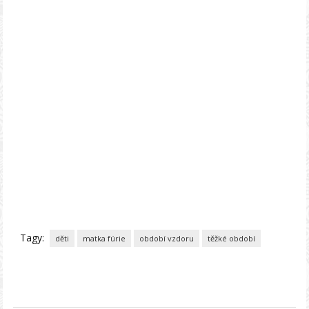
Tagy:
děti
matka fúrie
období vzdoru
těžké období