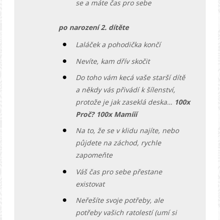
se a máte čas pro sebe
po narození 2. dítěte
Laláček a pohodička končí
Nevíte, kam dřív skočit
Do toho vám kecá vaše starší dítě
a někdy vás přivádí k šílenství,
protože je jak zaseklá deska…
100x
Proč? 100x Mamííí
Na to, že se v klidu najíte, nebo
půjdete na záchod, rychle
zapomeňte
Váš čas pro sebe přestane
existovat
Neřešíte svoje potřeby, ale
potřeby vašich ratolestí (umí si