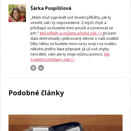
Šárka Pospíšilová
,,Mám chuť vyprávět své životní příběhy, jak ty
veselé, tak i ty nepovedené. Z mých chyb a
přešlapů se budete moci poučit a vyvarovat se
jich."
Můj příběh si můžete přečíst zde >>
Již jsem
dala dohromady i plánovaný eBook o naší svatbě.
Díky němu se budete moci na tu svoji i na svatbu
někoho jiného lépe připravit. Já už své chyby
nevrátím, vám ale ty moje můžou pomoci.
Mé
svatební přešlapy zde>>
Podobné články