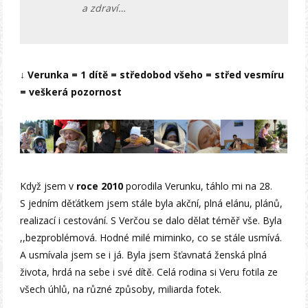
a zdraví…
↓ Verunka = 1 dítě = středobod všeho = střed vesmíru
= veškerá pozornost
Když jsem v
roce 2010
porodila Verunku, táhlo mi na 28.
S jedním děťátkem jsem stále byla akční, plná elánu, plánů,
realizací i cestování. S Verčou se dalo dělat téměř vše. Byla
,,bezproblémová. Hodné milé miminko, co se stále usmívá.
A usmívala jsem se i já. Byla jsem šťavnatá ženská plná
života, hrdá na sebe i své dítě. Celá rodina si Veru fotila ze
všech úhlů, na různé způsoby, miliarda fotek.