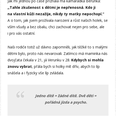
Jak mi jednou po čase přiznala má kamarádka Berunka:
,,Tahle zkušenost s dětmi je nepřenosná. Kdo ji
na vlastní kůži nezažije, nikdy ty matky nepochopí.“
A o tom, jak jsem prožívala narození a růst našich holek, se
vším všudy a bez obalu, chci zachovat nejen pro sebe, ale
i pro vás ostatní.
Naši rodiče totiž už dávno zapomněli, jak těžké to s malými
dětmi bylo, proto nás nevarovali. Zatímco má maminka nás
dvojčata čekala v 21, já Verunku v 28.
Kdybych si mohla
znovu vybrat
, přála bych si holky mít dřív, abych to líp
snášela a i fyzicky vše líp zvládala.
Jedno dítě = žádné dítě. Dvě děti =
pořádná jízda a psycho.