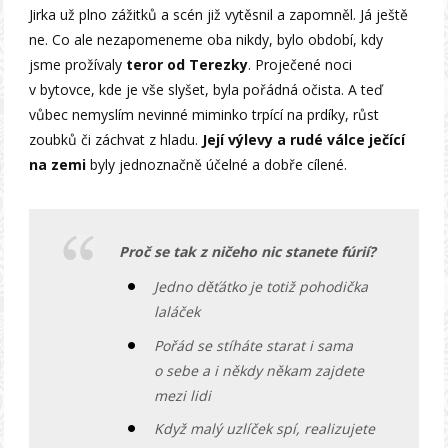
Jirka už plno zážitků a scén již vytěsnil a zapomněl. Já ještě
ne. Co ale nezapomeneme oba nikdy, bylo období, kdy
jsme prožívaly
teror od Terezky
. Proječené noci
v bytovce, kde je vše slyšet, byla pořádná očista. A teď
vůbec nemyslím nevinné miminko trpící na prdíky, růst
zoubků či záchvat z hladu.
Její výlevy a rudé válce ječící
na zemi
byly jednoznačně účelné a dobře cílené.
Proč se tak z ničeho nic stanete fúrií?
Jedno děťátko je totiž pohodička
laláček
Pořád se stíháte starat i sama
o sebe a i někdy někam zajdete
mezi lidi
Když malý uzlíček spí, realizujete