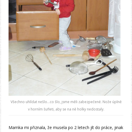
Všechno uhlídat nešlo…co šlo, jsme měli zabezpečené. Nože úplně
v horním šufleti, aby se na ně holky nedostaly.
Mamka mi přiznala, že musela po 2 letech jít do práce, jinak