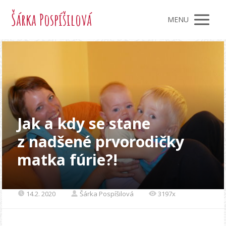
Šárka Pospíšilová
MENU
Jak a kdy se stane
z nadšené prvorodičky
matka fúrie?!
14.2. 2020
Šárka Pospíšilová
3197x