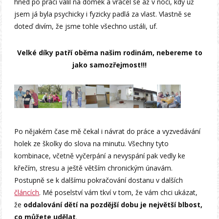
hned po práci valil na domek a vracel se až v noci, kdy už
jsem já byla psychicky i fyzicky padlá za vlast. Vlastně se
doteď divím, že jsme tohle všechno ustáli, uf.
Velké díky patří oběma našim rodinám, nebereme to
jako samozřejmost!!!
Po nějakém čase mě čekal i návrat do práce a vyzvedávání
holek ze školky do slova na minutu. Všechny tyto
kombinace, včetně vyčerpání a nevyspání pak vedly ke
křečím, stresu a ještě větším chronickým únavám.
Postupně se k dalšímu pokračování dostanu v dalších
článcích
. Mé poselství vám tkví v tom, že vám chci ukázat,
že
oddalování dětí na pozdější dobu je největší blbost,
co můžete udělat
.