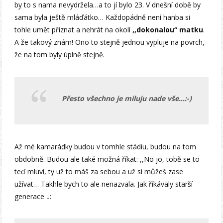
by to s nama nevydržela…a to jí bylo 23. V dnešní době by
sama byla ještě mláďátko… Každopádně není hanba si
tohle umět přiznat a nehrát na okolí
,,dokonalou“ matku
.
A že takový znám! Ono to stejně jednou vypluje na povrch,
že na tom byly úplně stejně.
Přesto všechno je miluju nade vše…:-)
Až mé kamarádky budou v tomhle stádiu, budou na tom
obdobně. Budou ale také možná říkat: ,,No jo, tobě se to
teď mluví, ty už to máš za sebou a už si můžeš zase
užívat… Takhle bych to ale nenazvala. Jak říkávaly starší
generace ↓: