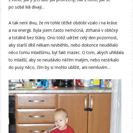
po sobě lidi dívají…
A tak není divu, že mi tohle těžké období vzalo i na kráse
a na energii. Byla jsem často nemocná, ztrhaná v obličeji
a totálně bez šťávy. Ono totiž udržet celý den pozornost,
aby starší dítě někam nevběhlo, nebo dokonce neudělalo
něco tomu mladšímu, byl fakt mazec. O tom, abych uhlídala
to mladší, aby se neudávilo něčím malým, nebo nestrkalo
do pusy něco, čím by si mohlo ublížit, ani nemluvím…