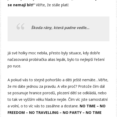
se nemají bít!“
Věřte, že stále platí:
Škoda rány, která padne vedle…
Já své holky moc nebila, přesto byly situace, kdy dobře
načasovaná probíračka alias lepák, bylo to nejlepší řešení
po ruce.
A pokud vás to stejně pohoršilo a děti ještě nemáte…Věřte,
že mi dáte jednou za pravdu. A víte proč? Protože čím dál
se posunuje hranice porodů, plození dětí se odkládá, nebo
to tak ve vyšším věku hladce nejde. Čím víc jste samostatní
a volní, o to víc vás to zasáhne a dostane.
NO TIME – NO
FREEDOM – NO TRAVELLING – NO PARTY – NO TIME