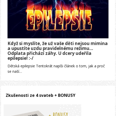
Když si myslíte, že už vaše děti nejsou mimina
a upustíte uzdu pravidelnému režimu…
Odplata přichází záhy. U dcery udeřila
epilepsie! :-/
Dětská epilepsie Tentokrát napíši článek o tom, jak a proč
se naší…
Zkušenosti ze 4 svateb + BONUSY