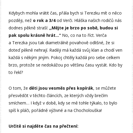
Kdybych mohla vrátit čas, přála bych si Terezku mít o něco
později, než
o rok a 3/4
od Verči. Hláška našich rodičů nás
dodnes pěkně straší:
,,Mějte je brzo po sobě, budou si
pak spolu krásně hrát…“
No, co na to říct. Verča
a Terezka jsou tak diametrálně povahově odlišné, že si
doteď pěkně nehrají. Raději má každá svůj klan a chodí ven
každá s někým jiným. Pokoj chtěly každá pro sebe celkem
brzo, protože se nedokážou po většinu času vystát. Kdo by
to řekl?
O tom, že
děti jsou vesměs přes kopírák
, se můžete
přesvědčit v těchto článcích, ze kterých vždy brečím
smíchem… I když v době, kdy se mě tohle týkalo, to bylo
spíš k pláči, pořádně výživné a na Chocholouška!
Určitě si najděte čas na přečtení: