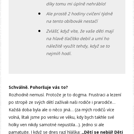
díky tomu mi úplně nehráblo!
Ale prostě 2 hodiny cvičení týdně
na tento oblbovák nestačí
Zvlášť, když víte, že vaše děti mají
na hlavě tlačítko debil a umí ho
náležitě využít tehdy, když se to
nejmíň hodí.
Schválně. Pohoršuje vás to?
Rozhodně nemusí. Protože je to dogma. Frustraci a lezení
po stropě ze svých dětí zažívali naši rodiče i prarodiče…
Každá doba byla ale o něco jiná… (za mých rodičů více
volná, lítali jsme po venku ve věku, kdy bych takhle své
holky ven nikdy samotné nepustila…). Jedno si ale
pamatujte. I když se dnes razí hláška:
,,Dětí se nebijí! Děti