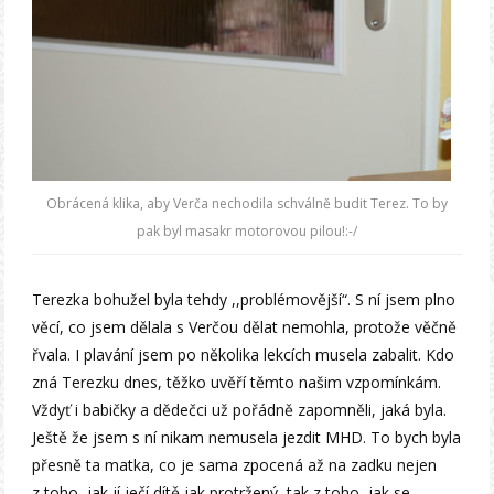
Obrácená klika, aby Verča nechodila schválně budit Terez. To by
pak byl masakr motorovou pilou!:-/
Terezka bohužel byla tehdy ,,problémovější“. S ní jsem plno
věcí, co jsem dělala s Verčou dělat nemohla, protože věčně
řvala. I plavání jsem po několika lekcích musela zabalit. Kdo
zná Terezku dnes, těžko uvěří těmto našim vzpomínkám.
Vždyť i babičky a dědečci už pořádně zapomněli, jaká byla.
Ještě že jsem s ní nikam nemusela jezdit MHD. To bych byla
přesně ta matka, co je sama zpocená až na zadku nejen
z toho, jak jí ječí dítě jak protržený, tak z toho, jak se